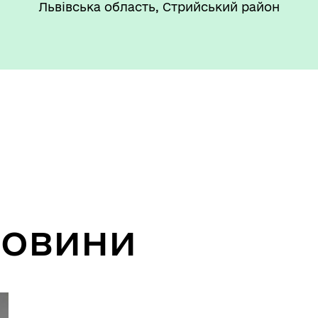
Львівська область, Стрийський район
такти та розпорядок
"Воєнний ( Надзвичайний)
боти
стан"
новини