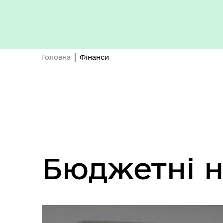
Головна
Фінанси
Кон
ЦНАП
ро
Бюджетні 