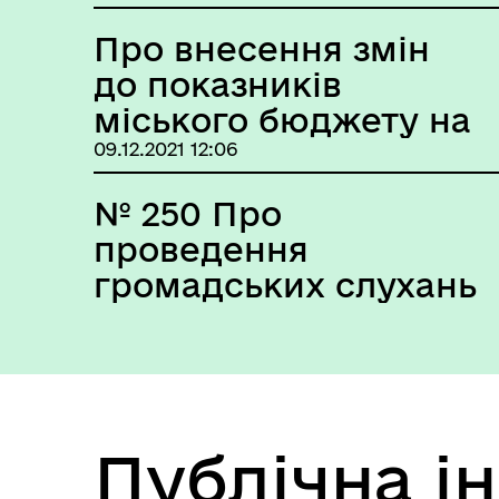
Про внесення змін
до показників
міського бюджету на
2021 р.
09.12.2021 12:06
№ 250 Про
проведення
громадських слухань
щодо обговорення
проекту міського
бюджету на 2022 рік
Публічна і