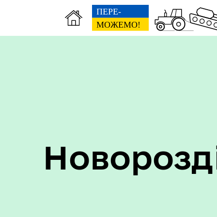
Пер
Онлайн трансляції засідань
дан
Новорозд