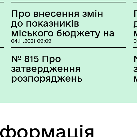
Про внесення змін
до показників
міського бюджету на
2021 р.
04.11.2021 09:09
0
№ 815 Про
затвердження
розпоряджень
міського голови
нформація