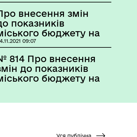
Про внесення змін
до показників
міського бюджету на
2021 р.
4.11.2021 09:07
№ 814 Про внесення
змін до показників
міського бюджету на
2021 р.
Уся публічна