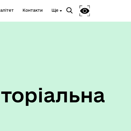
алітет
Контакти
Ще
Ветеранам та членам їх сімей
торіальна