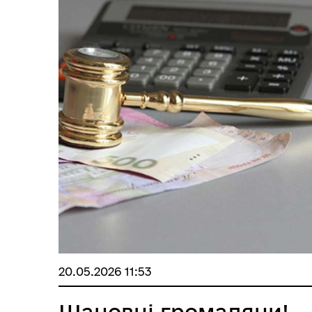
ОБ
СП
Оплата праці
НО
ТЕ
20.05.2026 11:53
Шановні громадяни!