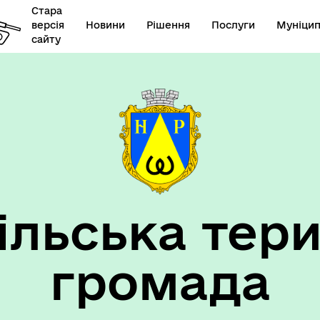
Стара
версія
Новини
Рішення
Послуги
Муніцип
сайту
елік наборів відкритих
Діяльність
их
ільська тери
громада