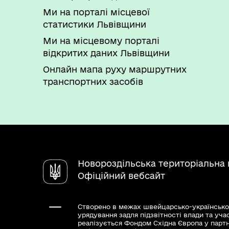
Ми на порталі місцевої
статистики Львівщини
Ми на місцевому порталі
відкритих даних Львівщини
Онлайн мапа руху маршрутних
транспортних засобів
Новороздільська територіальна
Офіційний вебсайт
Створено в межах швейцарсько-українсько
урядування задля підзвітності влади та уча
реалізується Фондом Східна Європа у парт