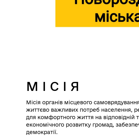
М І С І Я
Місія органів місцевого самоврядування
життєво важливих потреб населення, ре
для комфортного життя на відповідній 
економічного розвитку громад, забезпеч
демократії.