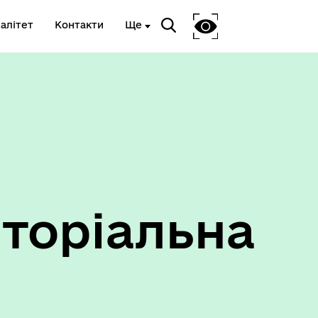
алітет
Контакти
Ще
Ветеранам та членам їх сімей
торіальна
Укриття та пункти