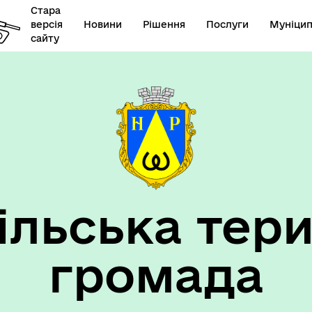
Стара
версія
Новини
Рішення
Послуги
Муніцип
сайту
елік наборів відкритих
Діяльність
их
ільська тери
громада
такти та розпорядок
"Воєнний ( Надзвичайний)