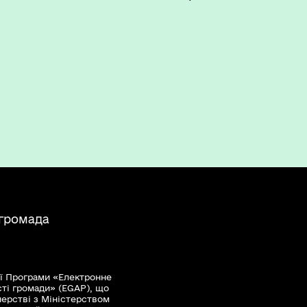
 громада
ї Програми «Електронне
сті громади» (EGAP), що
нерстві з Міністерством