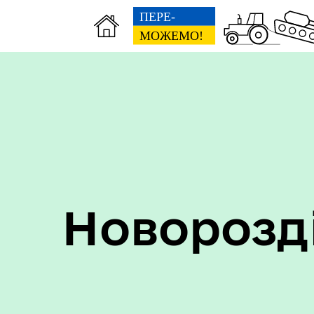
Пер
Онлайн трансляції засідань
дан
Новорозд
Кон