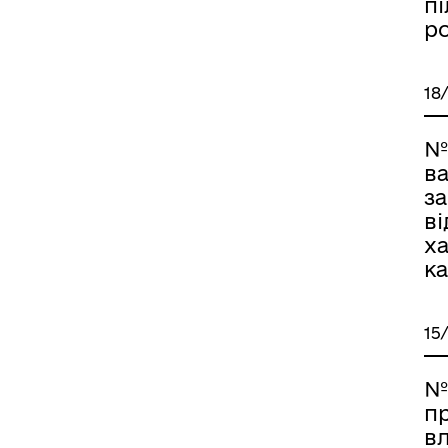
пі
ро
18
№
ва
за
ві
ха
ка
15
№ 
п
вл