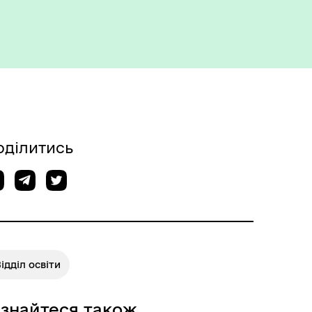
Укриття та пункти
незламності
оділитись
ідділ освіти
ізнайтеся також