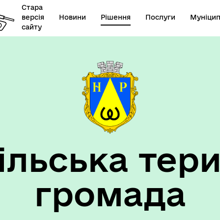
Стара
версія
Новини
Рішення
Послуги
Муніцип
сайту
елік наборів відкритих
Діяльність
их
ільська тери
громада