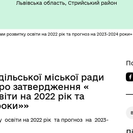
Львівська область, Стрийський район
такти та розпорядок
"Воєнний ( Надзвичайний)
боти
стан"
 розвитку освіти на 2022 рік та прогноз на 2023-2024 роки»
П
’ЄКТИ КУЛЬТУРНОЇ
дільської міської ради
АДЩИНИ
«Про затвердження «
ВОРОЗДІЛЬСЬКОЇ
РИТОРІАЛЬНОЇ ГРОМАДИ
іти на 2022 рік та
роки»»
В
освіти на 2022 рік та прогноз на 2023-
Д