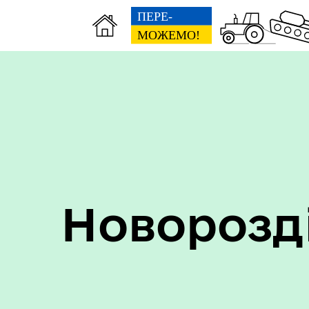
Пер
Онлайн трансляції засідань
дан
Новорозд