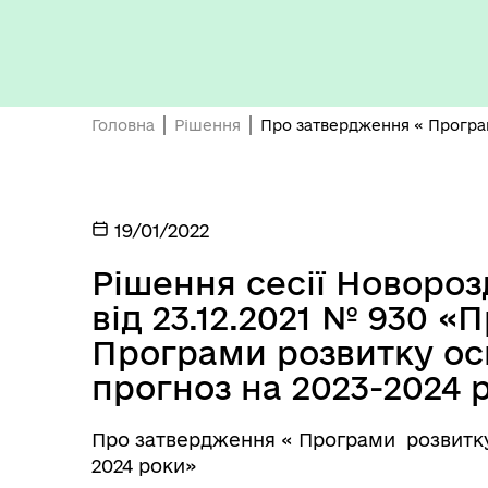
Кон
ЦНАП
ро
Головна
Рішення
Про затвердження « Програми
19/01/2022
ОБ
Рішення сесії Новороз
СП
Оплата праці
від 23.12.2021 № 930 
НО
ТЕ
Програми розвитку осв
прогноз на 2023-2024 
Про затвердження « Програми розвитку 
2024 роки»