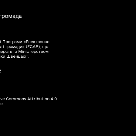
 громада
ї Програми «Електронне
сті громади» (EGAP), що
нерстві з Міністерством
мки Швейцарії.
?
ive Commons Attribution 4.0
е.