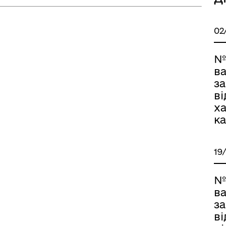
02
№
ва
за
ві
ха
ка
19
№
ва
за
ві