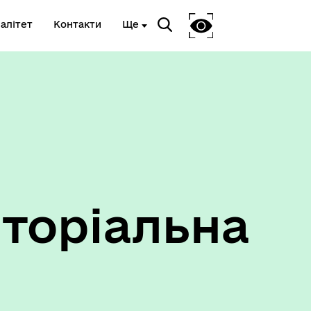
алітет
Контакти
Ще
Ветеранам та членам їх сімей
торіальна