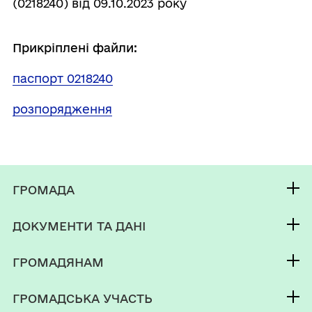
(0218240) від 09.10.2023 року
Прикріплені файли:
паспорт 0218240
розпорядження
ГРОМАДА
Контакти та звернення
ДОКУМЕНТИ ТА ДАНІ
Новороздільський міський голова
Публічна інформація
Депутатський корпус
ГРОМАДЯНАМ
Фінанси
Виконком
Кабінет мешканця
Документи (НПА)
ГРОМАДСЬКА УЧАСТЬ
Інвестиційний паспорт