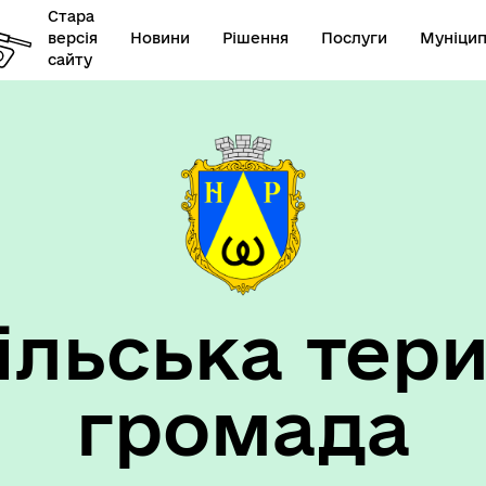
Стара
версія
Новини
Рішення
Послуги
Муніцип
сайту
елік наборів відкритих
Діяльність
их
ільська тери
такти та розпорядок
"Воєнний ( Надзвичайний)
боти
стан"
громада