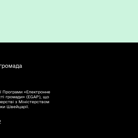
і предмета закупівлі
сних характеристик предмета закупівлі
і предмета закупівлі
 громада
ї Програми «Електронне
сті громади» (EGAP), що
нерстві з Міністерством
мки Швейцарії.
?