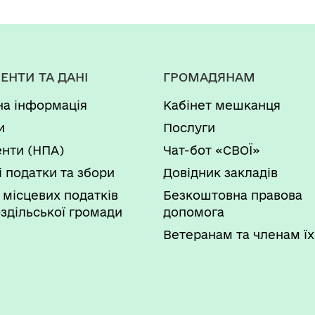
сних характеристик предмета закупівлі
і предмета закупівлі
очного ремонту технічних та якісних х
аної вартості предмета закупівлі Пото
ЕНТИ ТА ДАНІ
ГРОМАДЯНАМ
ільського ЗЗСО І-ІІІ ступенів № 4
на інформація
Кабінет мешканця
сних характеристик предмета закупівлі
и
Послуги
 предмета закупівлі від 18.11.2024 року
нти (НПА)
Чат-бот «СВОЇ»
і податки та збори
Довідник закладів
ристик закупівлі та очікуваної вартост
тивної грошової оцінки земельних діляно
 місцевих податків
Безкоштовна правова
Львівської області" від 18.11.2024 року
здільської громади
допомога
Ветеранам та членам їх
сних характеристик предмета закупівлі
і предмета закупівлі
сних характеристик предмета закупівлі