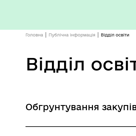
ОБ
СП
Оплата праці
НО
ТЕ
Головна
Публічна інформація
Відділ освіти
Відділ осві
Обгрунтування закупі