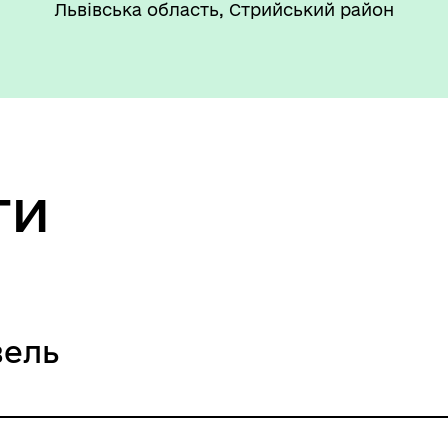
Львівська область, Стрийський район
’ЄКТИ КУЛЬТУРНОЇ
АДЩИНИ
ВОРОЗДІЛЬСЬКОЇ
РИТОРІАЛЬНОЇ ГРОМАДИ
ти
вель