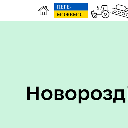
Пер
Онлайн трансляції засідань
дан
Новорозд
Кон
ЦНАП
ро