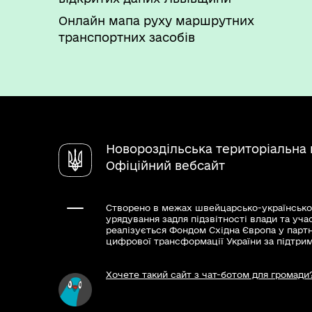
призначення, очікуваної вартост
Онлайн мапа руху маршрутних
Обґрунтування технічних та які
транспортних засобів
призначення, очікуваної вартост
Обґрунтування укриття 2025 рік
Новороздільська територіальна
Офіційний вебсайт
Створено в межах швейцарсько-українсько
урядування задля підзвітності влади та уча
реалізується Фондом Східна Європа у парт
цифрової трансформації України за підтри
Хочете такий сайт з чат-ботом для громади