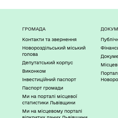
Обґрунтування технічних та які
призначення, очікуваної вартост
ОБҐРУНТУВАННЯ по закупівлі пот
бюджетного призначення, очікув
ГРОМАДА
ДОКУМ
цокольному приміщенні Новорозд
Контакти та звернення
Публіч
Обґрунтування технічних та які
Новороздільський міський
Фінанс
призначення, очікуваної вартості
голова
Докуме
Депутатський корпус
Місцев
Обгрунтування технічних характе
Виконком
технічної документації з норма
Портал
міської ради Стрийського району 
Інвестиційний паспорт
Новоро
Паспорт громади
Обґрунтування технічних та які
Ми на порталі місцевої
призначення, очікуваної вартост
статистики Львівщини
Обґрунтування технічних та які
Ми на місцевому порталі
відкритих даних Львівщини