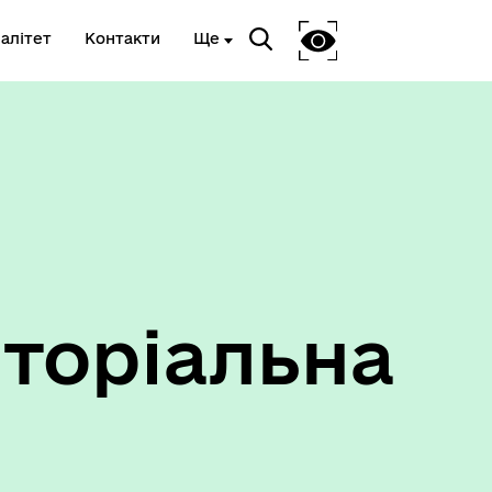
алітет
Контакти
Ще
Ветеранам та членам їх сімей
торіальна
Укриття та пункти
незламності