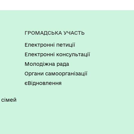
, розміру бюджетного
арактеристик закупівлі, розміру
чний ремонт укриття в
ГРОМАДСЬКА УЧАСТЬ
Електронні петиції
, розміру бюджетного
Електронні консультації
Молодіжна рада
Органи самоорганізації
і закупівлі "Розроблення
к на території Новороздільської
єВідновлення
 сімей
, розміру бюджетного
, розміру бюджетного