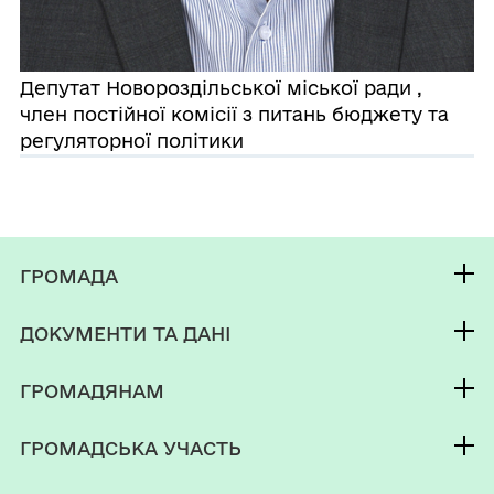
Депутат Новороздільської міської ради ,
член постійної комісії з питань бюджету та
регуляторної політики
ГРОМАДА
Контакти та звернення
ДОКУМЕНТИ ТА ДАНІ
Новороздільський міський голова
Публічна інформація
Депутатський корпус
ГРОМАДЯНАМ
Фінанси
Виконком
Кабінет мешканця
Документи (НПА)
ГРОМАДСЬКА УЧАСТЬ
Інвестиційний паспорт
Послуги
Місцеві податки та збори
Електронні петиції