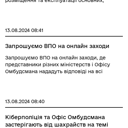
розміщення та експлуатації основних,
підсобних і допоміжних будівель та споруд
підприємств переробної, машинобудівної та
іншої промисловості (код згідно КВЦПЗ:
11.02), що ро ...
13.08.2024 08:41
Запрошуємо ВПО на онлайн заходи
Запрошуємо ВПО на онлайн заходи, де
представники різних міністерств і Офісу
Омбудсмана нададуть відповіді на всі
питання які у вас виникають, починаючи від
виплати допомоги на проживання, вступу
дітей до закладів освіти, постановки на
квартирний облік, за ...
13.08.2024 08:40
Кіберполіція та Офіс Омбудсмана
застерігають від шахрайств на темі