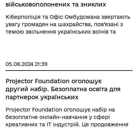
військовополонених та зниклих
безвісти
Кіберполіція та Офіс Омбудсмана звертають
увагу громадян на шахрайства, пов’язані з
темою звільнення українських воїнів та
пошуку безвісти зниклих людей.
Зловмисники користуються вразливим
емоційним станом їхніх родичів та близьких,
вводячи в оману ...
05.08.2024 21:39
Projector Foundation оголошує
другий набір. Безоплатна освіта для
партнерок українських
військовослужбовців та ветеранів
Projector Foundation оголошує набір на
безоплатне онлайн-навчання у сфері
креативних та IT індустрій. Це продовження
проєкту, спрямованого на здобуття