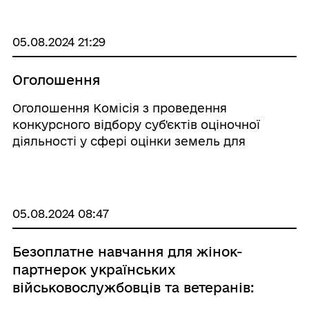
професійних навичок та підтримку кар’єрних
можливостей жінок-партнерок українських
військовослужбо ...
05.08.2024 21:29
Оголошення
Оголошення Комісія з проведення
конкурсного відбору суб'єктів оціночної
діяльності у сфері оцінки земель для
проведення експертної грошової оцінки
земельної ділянки на території
Новороздільської територіальної громади,
оголошує ...
05.08.2024 08:47
Безоплатне навчання для жінок-
партнерок українських
військовослужбовців та ветеранів:
Фундація Projector