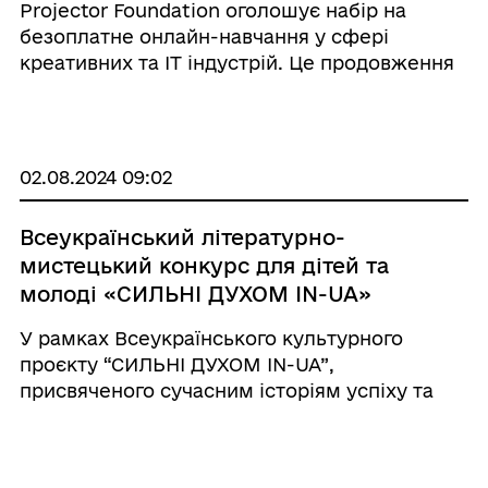
Projector Foundation оголошує набір на
безоплатне онлайн-навчання у сфері
креативних та IT індустрій. Це продовження
проєкту, спрямованого на здобуття
професійних навичок та підтримку кар’єрних
можливостей жінок-партнерок українських
військовос ...
02.08.2024 09:02
Всеукраїнський літературно-
мистецький конкурс для дітей та
молоді «СИЛЬНІ ДУХОМ IN-UA»
У рамках Всеукраїнського культурного
проєкту “СИЛЬНІ ДУХОМ IN-UA”,
присвяченого сучасним історіям успіху та
подолання труднощів українцями з
інвалідністю та постраждалими від війни, з 5
липня до 15 серпня 2024 року проводиться