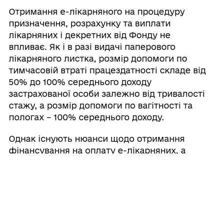
Отримання е-лікарняного на процедуру
призначення, розрахунку та виплати
лікарняних і декретних від Фонду не
впливає. Як і в разі видачі паперового
лікарняного листка, розмір допомоги по
тимчасовій втраті працездатності складе від
50% до 100% середнього доходу
застрахованої особи залежно від тривалості
стажу, а розмір допомоги по вагітності та
пологах – 100% середнього доходу.
Однак існують нюанси щодо отримання
фінансування на оплату е-лікарняних, а
саме: процедура оформлення заяв-
розрахунків та страхових виплат на підставі
е-лікарняних.
Комісії із соціального страхування
(уповноважені) на підприємствах