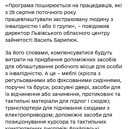
«Програма поширюється на працедавців, які
з 29 серпня поточного року
працевлаштували застраховану людину з
інвалідністю І або ІІ групи», – повідомив
директор Львівського обласного центру
зайнятості Василь Барилюк.
За його словами, компенсуватися будуть
витрати на придбання допоміжних засобів
для облаштування робочого місця для особи
з інвалідністю. А це – меблі (крісла з
регульованими або фіксованими сидіннями,
поручні та бруси, розсувні двері, засоби для
їх відчинення або зачинення, протиковзні та
тактильні матеріали для підлог і сходів);
транспортери для піднімання сходами з
електроприводом; допоміжні засоби для
позиціонування курсора та тактильних
комп’ютерних дисплеїв; брайлівські