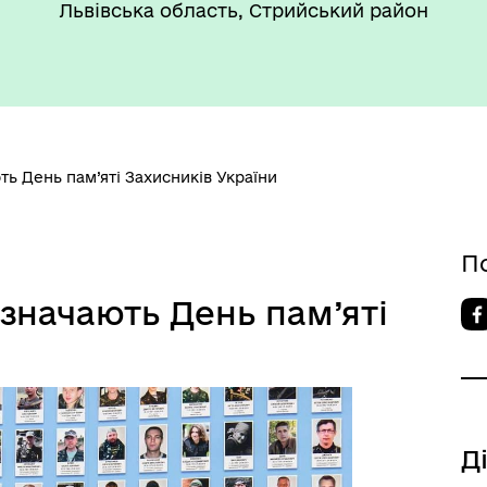
Львівська область, Стрийський район
такти та розпорядок
"Воєнний ( Надзвичайний)
боти
стан"
ють День пам’яті Захисників України
’ЄКТИ КУЛЬТУРНОЇ
П
АДЩИНИ
ВОРОЗДІЛЬСЬКОЇ
дзначають День пам’яті
РИТОРІАЛЬНОЇ ГРОМАДИ
Д