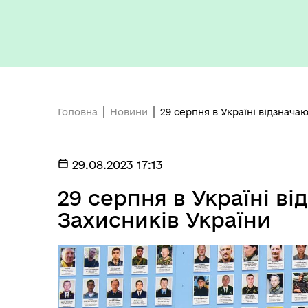
Кон
ЦНАП
ро
Головна
Новини
29 серпня в Україні відзнача
ОБ
29.08.2023 17:13
СП
Оплата праці
НО
29 серпня в Україні ві
ТЕ
Захисників України