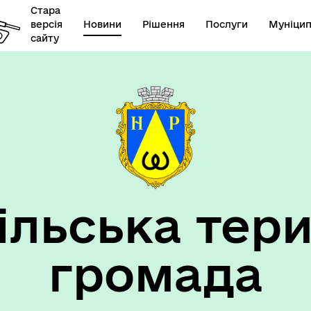
Стара
версія
Новини
Рішення
Послуги
Муніцип
сайту
елік наборів відкритих
Діяльність
их
ільська тери
громада