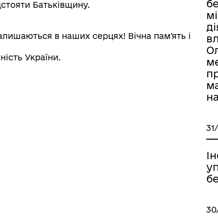
бе
дстояти Батьківщину.
мі
ді
алишаються в наших серцях! Вічна пам'ять і
вл
Ол
ість України.
м
п
м
н
31
І
у
бе
30