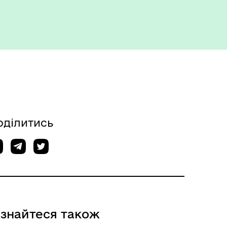
Укриття та пункти
незламності
оділитись
ізнайтеся також