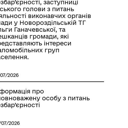
збар’єрності, заступниці
ського голови з питань
яльності виконавчих органів
ади у Новороздільській ТГ
ьги Ганачевської, та
ешканців громади, які
редставляють інтереси
аломобільних груп
аселення.
/07/2026
нформація про
повноважену особу з питань
збар’єрності
/07/2026