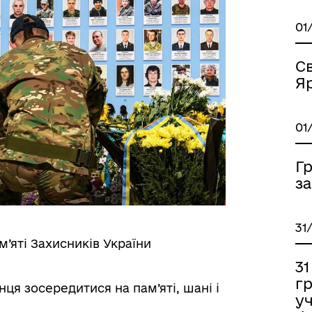
01
Св
Я
01
Г
з
31
м’яті Захисників України
3
г
нця зосередитися на пам’яті, шані і
уч