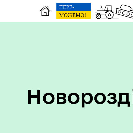
Пер
Онлайн трансляції засідань
дан
Новорозд