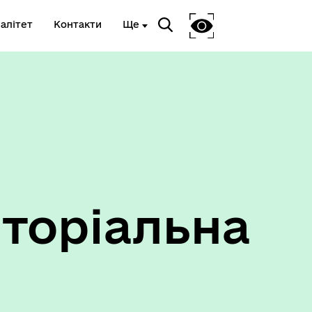
алітет
Контакти
Ще
Ветеранам та членам їх сімей
торіальна