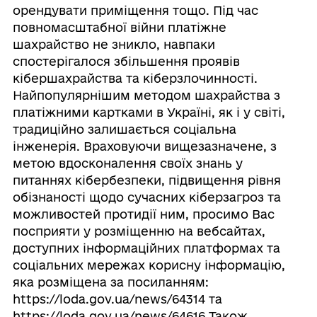
орендувати приміщення тощо. Під час
повномасштабної війни платіжне
шахрайство не зникло, навпаки
спостерігалося збільшення проявів
кібершахрайства та кіберзлочинності.
Найпопулярнішим методом шахрайства з
платіжними картками в Україні, як і у світі,
традиційно залишається соціальна
інженерія. Враховуючи вищезазначене, з
метою вдосконалення своїх знань у
питаннях кібербезпеки, підвищення рівня
обізнаності щодо сучасних кіберзагроз та
можливостей протидії ним, просимо Вас
посприяти у розміщенню на вебсайтах,
доступних інформаційних платформах та
соціальних мережах корисну інформацію,
яка розміщена за посиланням:
https://loda.gov.ua/news/64314 та
https://loda.gov.ua/news/64616 Також,