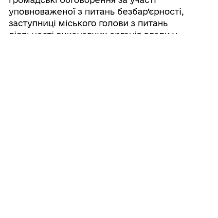
уповноваженої з питань безбар’єрності,
заступниці міського голови з питань
діяльності виконавчих органів влади у
Новороздільській ТГ Ольги Ганачевської,
та мешканців громади, які
представляють інтереси маломобільних
груп населення.
31/07/2026
Інформація про уповноважену особу з
питань безбар’єрності
30/07/2026
SHE DRIVES ВІДКРИВАЄ НОВИЙ НАБІР