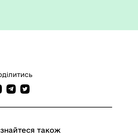
Укриття та пункти
незламності
оділитись
ізнайтеся також