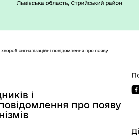
Львівська область, Стрийський район
такти та розпорядок
"Воєнний ( Надзвичайний)
боти
стан"
і хвороб,сигналізаційні повідомлення про появу
П
’ЄКТИ КУЛЬТУРНОЇ
АДЩИНИ
ників і
ВОРОЗДІЛЬСЬКОЇ
РИТОРІАЛЬНОЇ ГРОМАДИ
 повідомлення про появу
нізмів
Д