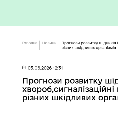
Кон
ЦНАП
ро
Головна
Новини
Прогнози розвитку шідників 
різних шкідливих організмів
05.06.2026 12:31
ОБ
СП
Оплата праці
Прогнози розвитку шід
НО
ТЕ
хвороб,сигналізаційні
різних шкідливих орга