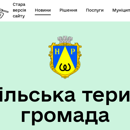
Стара
версія
Новини
Рішення
Послуги
Муніцип
сайту
елік наборів відкритих
Діяльність
их
ільська тери
громада