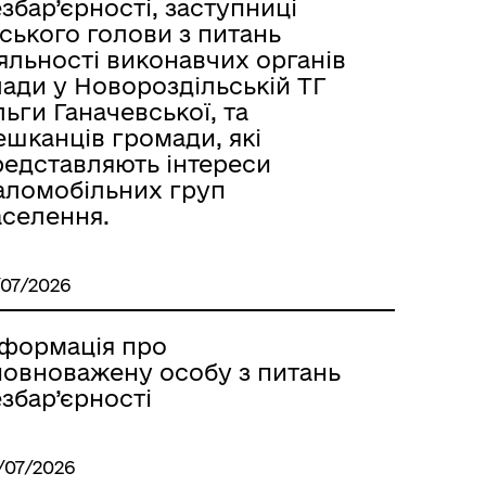
збар’єрності, заступниці
ського голови з питань
яльності виконавчих органів
ади у Новороздільській ТГ
ьги Ганачевської, та
ешканців громади, які
редставляють інтереси
аломобільних груп
аселення.
/07/2026
нформація про
повноважену особу з питань
збар’єрності
/07/2026