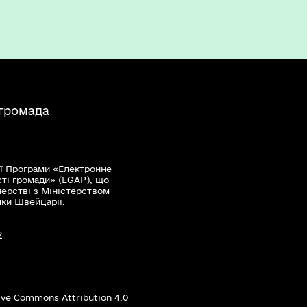
 громада
ї Програми «Електронне
сті громади» (EGAP), що
нерстві з Міністерством
мки Швейцарії.
?
ive Commons Attribution 4.0