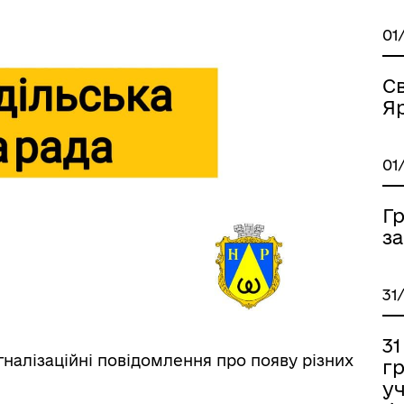
01
Св
Я
01
Г
з
31
3
гналізаційні повідомлення про появу різних
г
уч