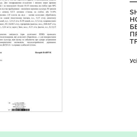
S
Н
Б
П
Т
Ус