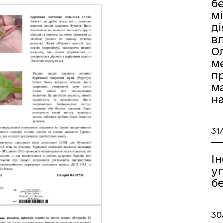
бе
мі
ді
вл
Ол
м
п
м
н
31
І
у
бе
30