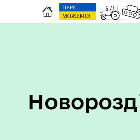
Пер
Онлайн трансляції засідань
дан
Новорозд