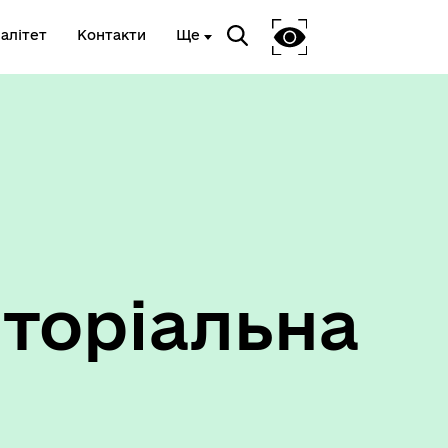
алітет
Контакти
Ще
Ветеранам та членам їх сімей
торіальна