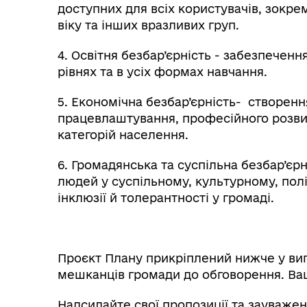
доступних для всіх користувачів, зокре
віку та інших вразливих груп.
4. Освітня безбар’єрність - забезпечення
рівнях та в усіх формах навчання.
5. Економічна безбар’єрність- створен
працевлаштування, професійного розвит
категорій населення.
6. Громадянська та суспільна безбар’єр
людей у суспільному, культурному, пол
інклюзії й толерантності у громаді.
Проєкт Плану прикріплений нижче у ви
мешканців громади до обговорення. Ва
Надсилайте свої пропозиції та зауваже