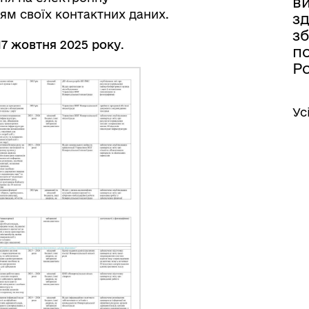
в
ям своїх контактних даних.
зд
з
17 жовтня 2025 року
.
по
Р
Ус