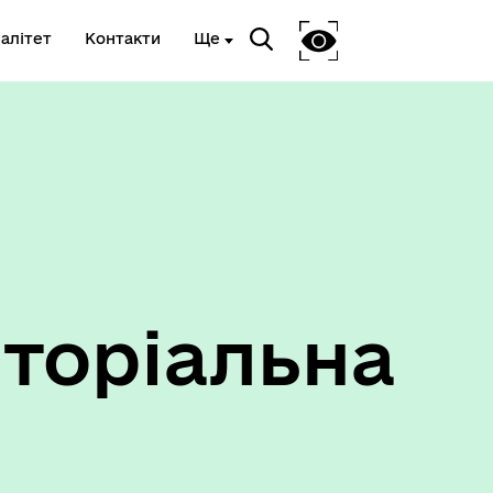
алітет
Контакти
Ще
Ветеранам та членам їх сімей
торіальна