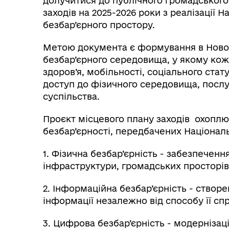
долучитися до публічного громадського
заходів на 2025-2026 роки з реалізації Н
безбар’єрного простору.
Метою документа є формування в Новоро
безбар’єрного середовища, у якому кож
здоров’я, мобільності, соціального стат
доступ до фізичного середовища, послуг
суспільства.
Проєкт місцевого плану заходів охоплю
безбар’єрності, передбачених Націонал
1. Фізична безбар’єрність - забезпеченн
інфраструктури, громадських просторів 
2. Інформаційна безбар’єрність - створ
інформації незалежно від способу її сп
3. Цифрова безбар’єрність - модернізаці