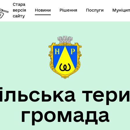
Стара
версія
Новини
Рішення
Послуги
Муніцип
сайту
елік наборів відкритих
Діяльність
их
ільська тери
громада