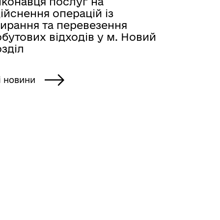
иконавця послуг на
ійснення операцій із
бирання та перевезення
бутових відходів у м. Новий
озділ
і новини