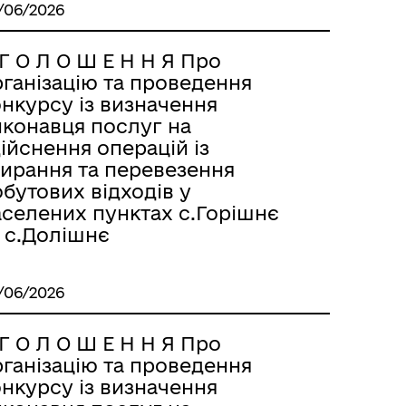
/06/2026
Г О Л О Ш Е Н Н Я Про
рганізацію та проведення
нкурсу із визначення
иконавця послуг на
ійснення операцій із
бирання та перевезення
бутових відходів у
аселених пунктах с.Горішнє
а с.Долішнє
/06/2026
Г О Л О Ш Е Н Н Я Про
рганізацію та проведення
нкурсу із визначення