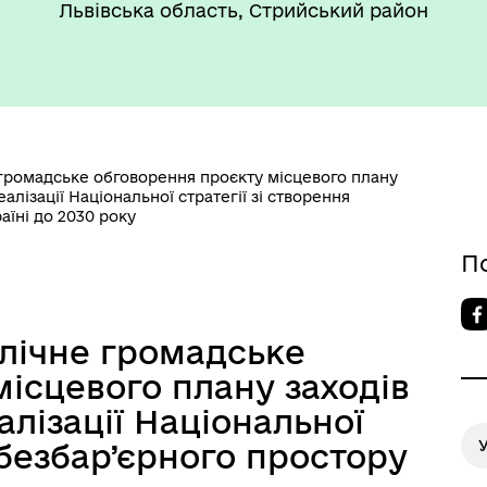
Львівська область, Стрийський район
ромадське обговорення проєкту місцевого плану
такти та розпорядок
"Воєнний ( Надзвичайний)
еалізації Національної стратегії зі створення
боти
стан"
аїні до 2030 року
П
ічне громадське
ісцевого плану заходів
алізації Національної
 безбар’єрного простору