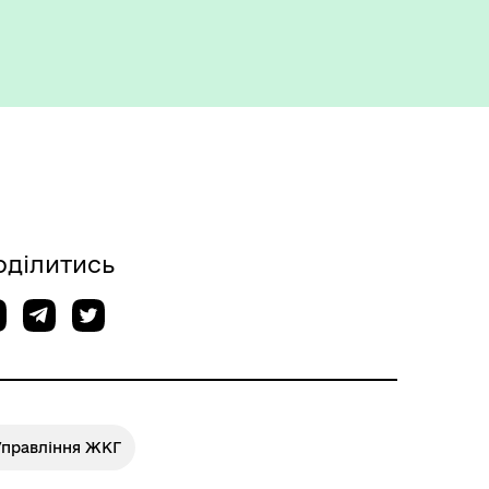
Укриття та пункти
незламності
оділитись
Управління ЖКГ