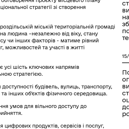
 обговорення проєкту місцевого плану
ст
аціональної стратегії зі створення
в
на
з
здільській міській територіальній громаді
по
на людина –незалежно від віку, стану
те
усу чи інших факторів - матиме рівний
, можливостей та участі в житті
15
є усі шість ключових напрямів
П
ьною стратегією.
о
в
я доступності будівель, вулиць, транспорту,
ст
та інших об’єктів фізичного середовища.
оц
ення умов для вільного доступу до
до
рийняття.
р
я цифрових продуктів, сервісів і послуг,