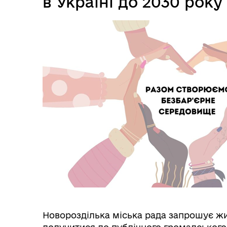
в Україні до 2030 року
ОБ
СП
Оплата праці
НО
ТЕ
Новорозділька міська рада запрошує жит