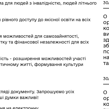
30
ма для людей з інвалідністю, людей літнього
О 
 рівного доступу до якісної освіти на всіх
о
ко
в
ня можливостей для самозайнятості,
зд
ку та фінансової незалежності для всіх
з
по
н
ність - розширення можливостей участі
т
ітичному житті, формування культури
30
гляді документу. Запрошуємо усіх
О 
ші думки важливі!
о
ко
ння на електронну