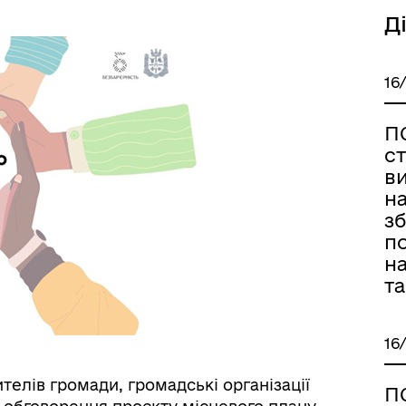
Д
’ЄКТИ КУЛЬТУРНОЇ
АДЩИНИ
16
ВОРОЗДІЛЬСЬКОЇ
РИТОРІАЛЬНОЇ ГРОМАДИ
П
ст
в
на
з
по
н
т
16
елів громади, громадські організації
П