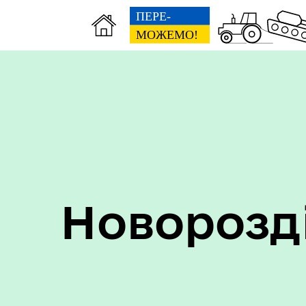
Пер
Онлайн трансляції засідань
дан
Новорозд