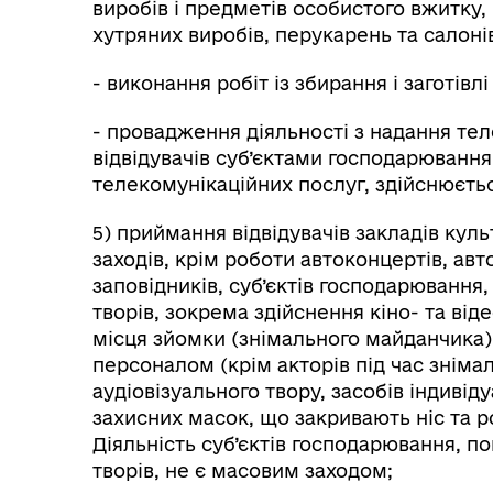
виробів і предметів особистого вжитку,
хутряних виробів, перукарень та салоні
- виконання робіт із збирання і заготівлі 
- провадження діяльності з надання те
відвідувачів суб’єктами господарювання,
телекомунікаційних послуг, здійснюєть
5) приймання відвідувачів закладів кул
заходів, крім роботи автоконцертів, авт
заповідників, суб’єктів господарювання,
творів, зокрема здійснення кіно- та ві
місця зйомки (знімального майданчика)
персоналом (крім акторів під час знім
аудіовізуального твору, засобів індивід
захисних масок, що закривають ніс та р
Діяльність суб’єктів господарювання, п
творів, не є масовим заходом;