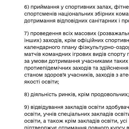
6) приймання у спортивних залах, фітнес
спортсменів національних збірних коман
дотримання відповідних санітарних і пр
7) проведення всіх масових (розважаль
інших) заходів, крім офіційних спортив
календарного плану фізкультурно-оздор
матчів командних ігрових видів спорту 
за умови дотримання учасниками таких з
протиепідемічних заходів та здійсненн
станом здоров’я учасників, заходів з ате
якості освіти;
8) діяльність ринків, крім продовольчих;
9) відвідування закладів освіти здобува
освіти, учнів спеціальних закладів освіт
освіти, а також крім закладів освіти, у
підтверджує отримання повного курсу в