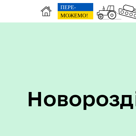
Пер
Онлайн трансляції засідань
дан
Новорозд