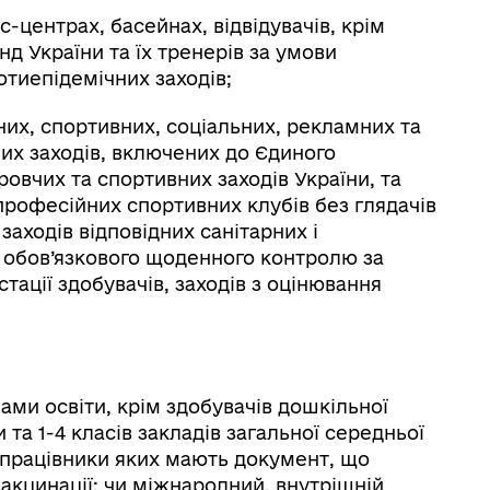
-центрах, басейнах, відвідувачів, крім
д України та їх тренерів за умови
отиепідемічних заходів;
них, спортивних, соціальних, рекламних та
них заходів, включених до Єдиного
овчих та спортивних заходів України, та
професійних спортивних клубів без глядачів
аходів відповідних санітарних і
я обов’язкового щоденного контролю за
стації здобувачів, заходів з оцінювання
чами освіти, крім здобувачів дошкільної
и та 1-4 класів закладів загальної середньої
сі працівники яких мають документ, що
акцинації; чи міжнародний, внутрішній