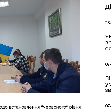
Д
’ЄКТИ КУЛЬТУРНОЇ
АДЩИНИ
28
ВОРОЗДІЛЬСЬКОЇ
РИТОРІАЛЬНОЇ ГРОМАДИ
Я
во
о
07
Ві
у
зв
07
щодо встановлення “червоного” рівня