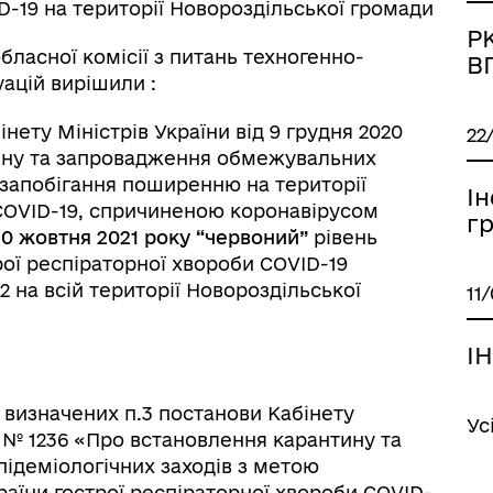
-19 на території Новороздільської громади
Р
ласної комісії з питань техногенно-
В
уацій вирішили :
нету Міністрів України від 9 грудня 2020
22
ину та запровадження обмежувальних
 запобігання поширенню на території
І
 COVID-19, спричиненою коронавірусом
г
 30 жовтня 2021 року
“червоний”
рівень
ої респіраторної хвороби COVID-19
на всій території Новороздільської
11
І
визначених п.3 постанови Кабінету
Ус
ку № 1236 «Про встановлення карантину та
деміологічних заходів з метою
раїни гострої респіраторної хвороби COVID-