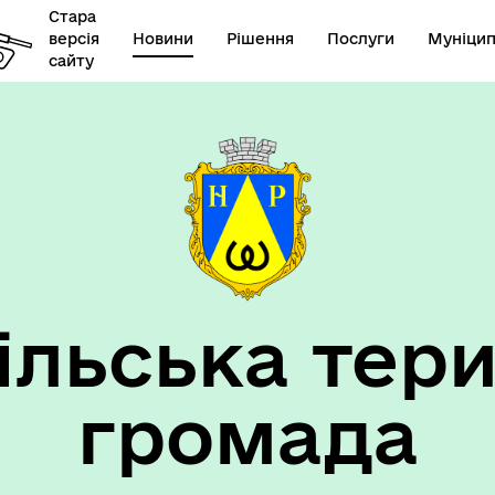
Стара
версія
Новини
Рішення
Послуги
Муніцип
сайту
елік наборів відкритих
Діяльність
их
ільська тери
громада