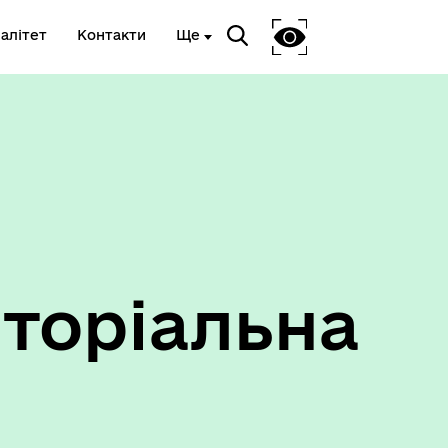
алітет
Контакти
Ще
Ветеранам та членам їх сімей
торіальна