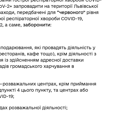
V-2» запровадити на території Львівської
заходи, передбачені для
“червоного”
рівня
ої респіраторної хвороби COVID-19,
, а саме,
заборонити
:
сподарювання, які провадять діяльність у
есторанів, кафе тощо), крім діяльності з
я із здійсненням адресної доставки
адів громадського харчування в
но-розважальних центрах, крім приймання
дпункті 4 цього пункту, та центрах або
ID-19;
дах розважальної діяльності;