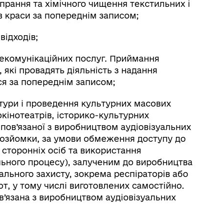
 прання та хімічного чищення текстильних і
в краси за попереднім записом;
відходів;
лекомунікаційних послуг. Приймання
 які провадять діяльність з надання
ся за попереднім записом;
ьтури і проведення культурних масових
окінотеатрів, історико-культурних
 пов’язаної з виробництвом аудіовізуальних
деозйомки, за умови обмеження доступу до
 сторонніх осіб та використання
ального процесу), залученим до виробництва
уального захисту, зокрема респіраторів або
от, у тому числі виготовлених самостійно.
ов’язана з виробництвом аудіовізуальних