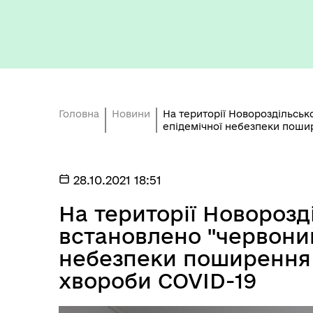
Головна
Новини
На території Новороздільськ
Кон
епідемічної небезпеки пошир
ЦНАП
ро
28.10.2021 18:51
На території Новорозд
встановлено "червоний
небезпеки поширення 
хвороби COVID-19