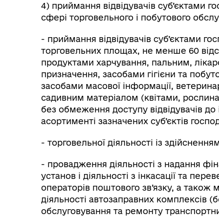
4) приймання відвідувачів суб’єктами го
сфері торговельного і побутового обслу
- приймання відвідувачів суб’єктами го
торговельних площах, не менше 60 відсо
продуктами харчування, пальним, ліка
призначення, засобами гігієни та побут
засобами масової інформації, ветерина
садивним матеріалом (квітами, рослина
без обмеження доступу відвідувачів до 
асортименті зазначених суб’єктів госп
- торговельної діяльності із здійсненн
- провадження діяльності з надання фін
установ і діяльності з інкасації та пер
операторів поштового зв’язку, а також 
діяльності автозаправних комплексів (бе
обслуговування та ремонту транспортни