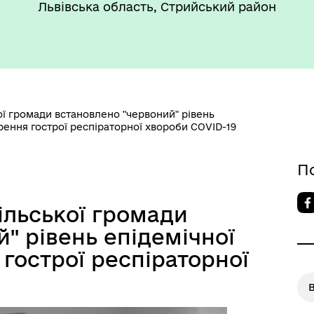
Львівська область, Стрийський район
ої громади встановлено "червоний" рівень
такти та розпорядок
"Воєнний ( Надзвичайний)
ення гострої респіраторної хвороби COVID-19
боти
стан"
П
ільської громади
" рівень епідемічної
гострої респіраторної
В