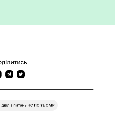
Укриття та пункти
незламності
оділитись
ідділ з питань НС ПО та ОМР