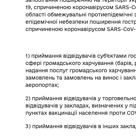
19, спричиненою коронавірусом SARS-Co
області обмежувальні протиепідемічні 
епідемічної небезпеки поширення гостр
спричиненою коронавірусом SARS-CoV-2
1) приймання відвідувачів суб’єктами го
сфері громадського харчування (барів, р
надання послуг громадського харчуванн
замовлень та замовлень на винос і закл
аеропортах;
2) приймання відвідувачів у торговель
відвідувачів у закладах, визначених у пі
пунктах вакцинації населення проти COV
3) приймання відвідувачів в інших закла