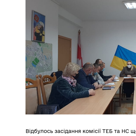
ОБ
СП
Оплата праці
НО
ТЕ
Відбулось засідання комісії ТЕБ та НС 