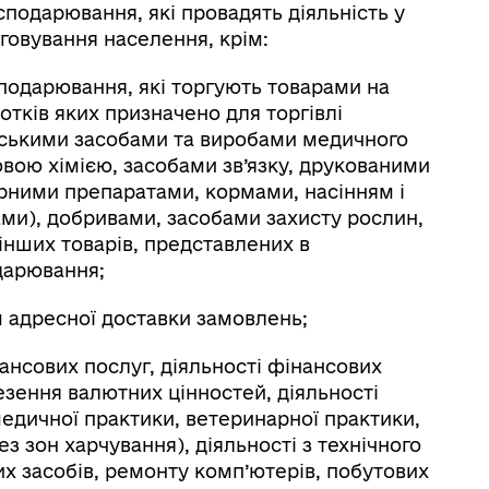
сподарювання, які провадять діяльність у
говування населення, крім:
сподарювання, які торгують товарами на
тків яких призначено для торгівлі
рськими засобами та виробами медичного
овою хімією, засобами зв’язку, друкованими
рними препаратами, кормами, насінням і
ми), добривами, засобами захисту рослин,
інших товарів, представлених в
одарювання;
ям адресної доставки замовлень;
ансових послуг, діяльності фінансових
евезення валютних цінностей, діяльності
медичної практики, ветеринарної практики,
з зон харчування), діяльності з технічного
х засобів, ремонту комп’ютерів, побутових