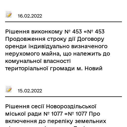
Розділ №9 від 01 лютого 2015р. без
проведення аукціону»
16.02.2022
Рішення виконкому № 453 «№ 453
Продовження строку дії Договору
оренди індивідуально визначеного
нерухомого майна, що належить до
комунальної власності
територіальної громади м. Новий
Розділ №8 від 01 лютого 2015р. без
проведення аукціону»
15.02.2022
Рішення сесії Новороздільської
міської ради № 1077 «№ 1077 Про
включення до переліку земельних