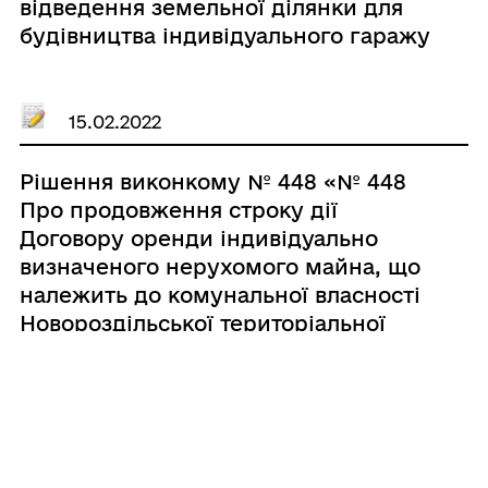
відведення земельної ділянки для
будівництва індивідуального гаражу
№ 88 по вул. Ходорівська в місті
Новий Розділ з метою надання
безоплатно у приватну власність
15.02.2022
Мельнікову Юрію Анатолійовичу»
Рішення виконкому № 448 «№ 448
Про продовження строку дії
Договору оренди індивідуально
визначеного нерухомого майна, що
належить до комунальної власності
Новороздільської територіальної
громади № 7-04/21 від 21.04.2021р. (в
редакції від 1 жовтня 2021р.) без
проведення аукціону»
15.02.2022
Рішення виконкому № 447 «№ 447