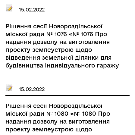
безоплатно у власність Гірняку
Мар’яну Романовичу»
15.02.2022
Рішення сесії Новороздільської
міської ради № 1076 «№ 1076 Про
надання дозволу на виготовлення
проекту землеустрою щодо
відведення земельної ділянки для
будівництва індивідуального гаражу
№ 30 по вул. Ходорівська в місті
Новий Розділ з метою надання
безоплатно у власність Віннику
15.02.2022
ЙосипуАфанасійовичу»
Рішення сесії Новороздільської
міської ради № 1080 «№ 1080 Про
надання дозволу на виготовлення
проекту землеустрою щодо