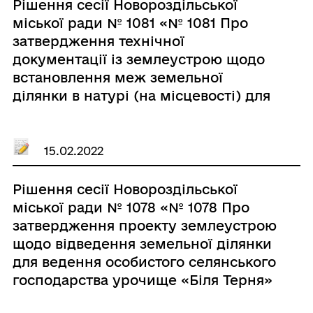
Рішення сесії Новороздільської
міської ради № 1081 «№ 1081 Про
затвердження технічної
документації із землеустрою щодо
встановлення меж земельної
ділянки в натурі (на місцевості) для
будівництва та обслуговування
житлового будинку, господарських
будівель і споруд (присадибна
15.02.2022
ділянка) по вул. Довбуша,8 в м.
Новий Розділ з метою надання
Рішення сесії Новороздільської
безоплатно у приватну власність
міської ради № 1078 «№ 1078 Про
Мазурик Марії Іванівні»
затвердження проекту землеустрою
щодо відведення земельної ділянки
для ведення особистого селянського
господарства урочище «Біля Терня»
в с. Гранки-Кути з метою передачі