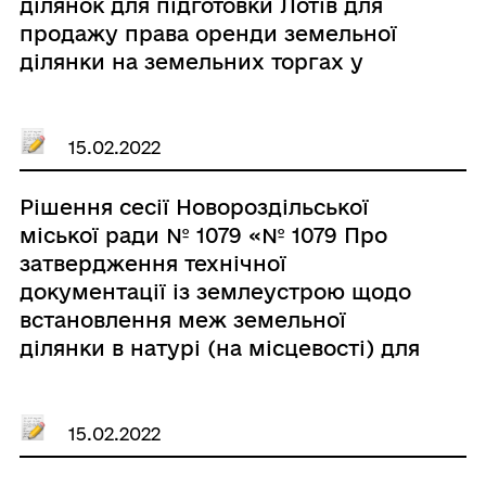
ділянок для підготовки Лотів для
продажу права оренди земельної
ділянки на земельних торгах у
формі електронного аукціону та
надання дозволу на виготовлення
відповідної документації»
15.02.2022
Рішення сесії Новороздільської
міської ради № 1079 «№ 1079 Про
затвердження технічної
документації із землеустрою щодо
встановлення меж земельної
ділянки в натурі (на місцевості) для
будівництва індивідуальних гаражів
по вул. Барвінського, гараж № 90 в
м. Новий Розділ Лютому Мирону
15.02.2022
Михайловичу»