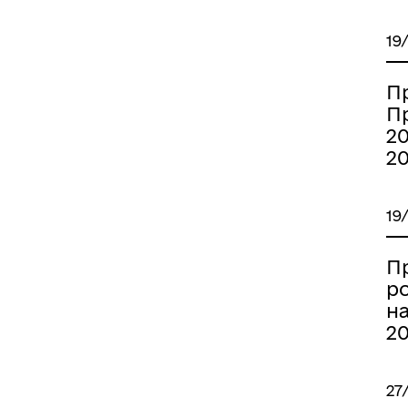
19
П
П
20
2
19
П
р
на
2
27