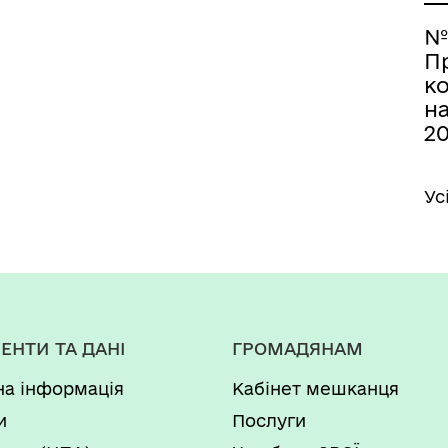
№
П
к
на
2
Ус
ЕНТИ ТА ДАНІ
ГРОМАДЯНАМ
на інформація
Кабінет мешканця
и
Послуги