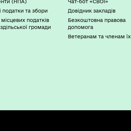
нти (НПА)
Чат-бот «СВОЇ»
і податки та збори
Довідник закладів
 місцевих податків
Безкоштовна правова
здільської громади
допомога
Ветеранам та членам їх