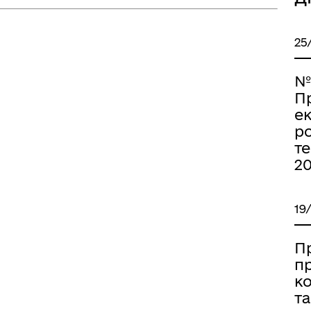
25
№
П
е
р
т
20
19
П
пр
ко
та