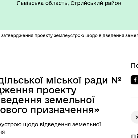
Львівська область, Стрийський район
такти та розпорядок
"Воєнний ( Надзвичайний)
боти
стан"
 затвердження проекту землеустрою щодо відведення земельн
П
’ЄКТИ КУЛЬТУРНОЇ
дільської міської ради №
АДЩИНИ
ВОРОЗДІЛЬСЬКОЇ
рдження проекту
РИТОРІАЛЬНОЇ ГРОМАДИ
ведення земельної
льового призначення»
еустрою щодо відведення земельної
ня
Д