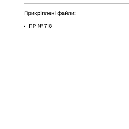
Прикріплені файли:
ПР № 718