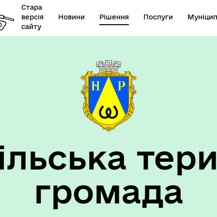
Стара
версія
Новини
Рішення
Послуги
Муніцип
сайту
елік наборів відкритих
Діяльність
их
ільська тери
громада