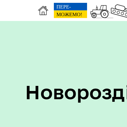
Пер
Онлайн трансляції засідань
дан
Новорозд