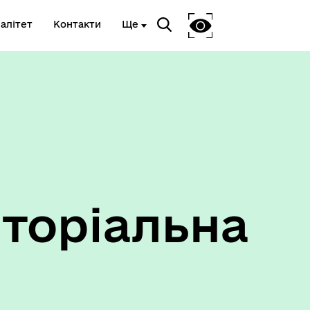
алітет
Контакти
Ще
Ветеранам та членам їх сімей
торіальна