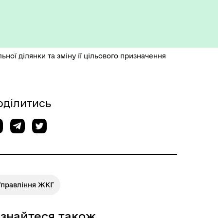
Укриття та пункти
незламності
ої ділянки та зміну її цільового призначення
оділитись
Управління ЖКГ
ізнайтеся також