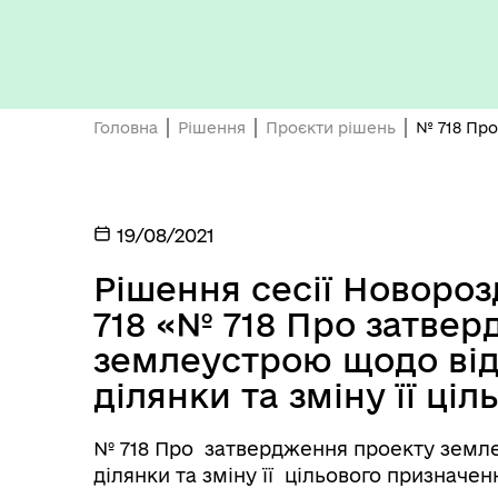
Кон
ЦНАП
ро
Головна
Рішення
Проєкти рішень
№ 718 Про
19/08/2021
ОБ
Рішення сесії Новороз
СП
Оплата праці
НО
718 «№ 718 Про затве
ТЕ
землеустрою щодо від
ділянки та зміну її ці
№ 718 Про затвердження проекту земл
ділянки та зміну її цільового призначен