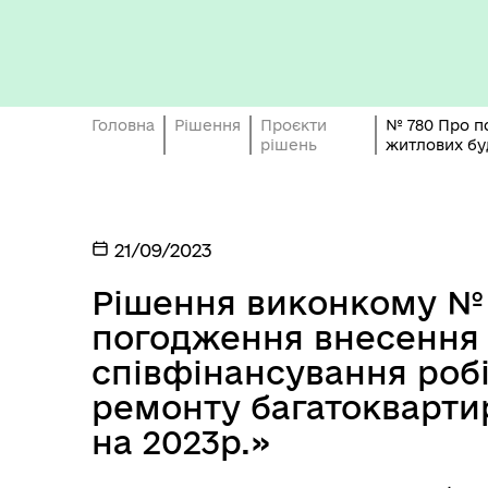
ро
Головна
Рішення
Проєкти
№ 780 Про п
рішень
житлових буд
ОБ
СП
21/09/2023
Оплата праці
НО
ТЕ
Рішення виконкому № 
погодження внесення 
співфінансування робі
ремонту багатокварти
на 2023р.»