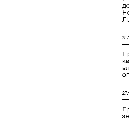
д
Но
Ль
31
П
к
вл
о
27
Пр
з