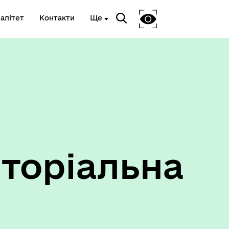
алітет
Контакти
Ще
Ветеранам та членам їх сімей
торіальна
Укриття та пункти