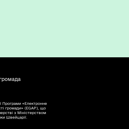
 громада
ї Програми «Електронне
сті громади» (EGAP), що
нерстві з Міністерством
мки Швейцарії.