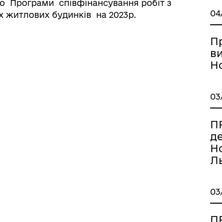
о Програми співфінансування робіт з
04
 житлових будинків на 2023р.
П
в
Но
03
ПР
д
Но
Ль
03
ПР