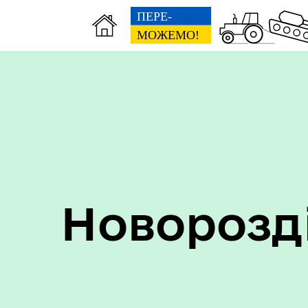
Пер
Онлайн трансляції засідань
дан
Новорозд
Кон
ЦНАП