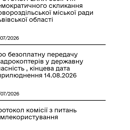
емократичного скликання
вороздільської міської ради
вівської області
/07/2026
ро безоплатну передачу
вадрокоптерів у державну
асність , кінцева дата
прилюднення 14.08.2026
/07/2026
отокол комісії з питань
емлекористування