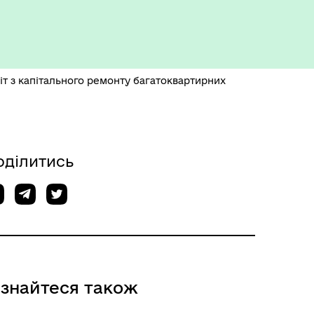
незламності
т з капітального ремонту багатоквартирних
оділитись
ізнайтеся також