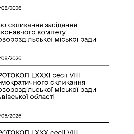
/08/2026
ро скликання засідання
иконавчого комітету
вороздільської міської ради
/08/2026
ОТОКОЛ LХХХІ сесіі VІІІ
емократичного скликання
вороздільської міської ради
вівської області
/08/2026
ОТОКОЛ LХХХ сесіі VІІІ