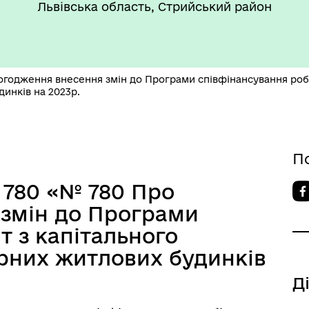
боти
стан"
Львівська область, Стрийський район
огодження внесення змін до Програми співфінансування робі
инків на 2023р.
’ЄКТИ КУЛЬТУРНОЇ
АДЩИНИ
П
ВОРОЗДІЛЬСЬКОЇ
РИТОРІАЛЬНОЇ ГРОМАДИ
780 «№ 780 Про
змін до Програми
т з капітального
рних житлових будинків
Д