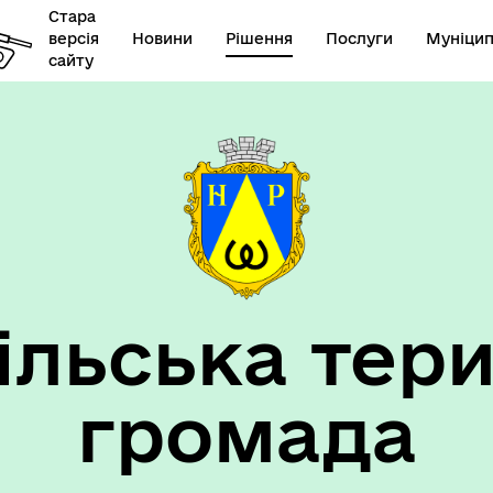
Стара
версія
Новини
Рішення
Послуги
Муніцип
сайту
елік наборів відкритих
Діяльність
их
ільська тери
громада
такти та розпорядок
"Воєнний ( Надзвичайний)