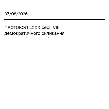
03/08/2026
ПРОТОКОЛ LХХХ сесіі VІІІ
демократичного скликання
Новороздільської міської ради
Львівської області
Усі рішення
ГРОМАДА
Контакти та звернення
ДОКУМЕНТИ ТА ДАНІ
Новороздільський міський голова
Публічна інформація