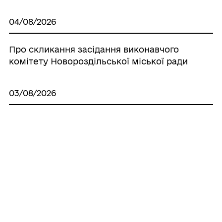
04/08/2026
Про скликання засідання виконавчого
комітету Новороздільської міської ради
03/08/2026
ПРОТОКОЛ LХХХІ сесіі VІІІ
демократичного скликання
Новороздільської міської ради
Львівської області
03/08/2026
ПРОТОКОЛ LХХХ сесіі VІІІ