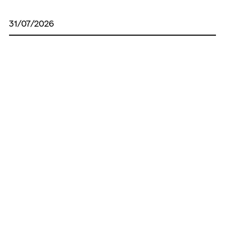
31/07/2026
Про безоплатну передачу
квадрокоптерів у державну власність ,
кінцева дата оприлюднення 14.08.2026
27/07/2026
Протокол комісії з питань
землекористування
Усі рішення