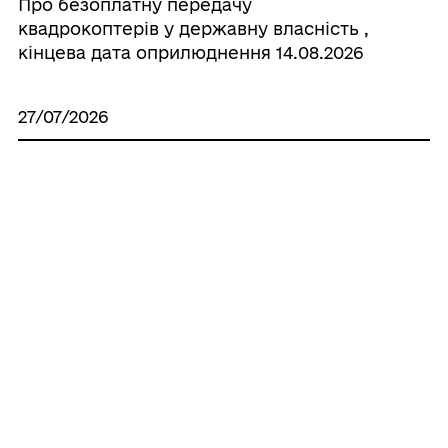
Про безоплатну передачу
квадрокоптерів у державну власність ,
кінцева дата оприлюднення 14.08.2026
27/07/2026
Протокол комісії з питань
землекористування
Усі рішення
ГРОМАДА
Контакти та звернення
ДОКУМЕНТИ ТА ДАНІ
Новороздільський міський голова