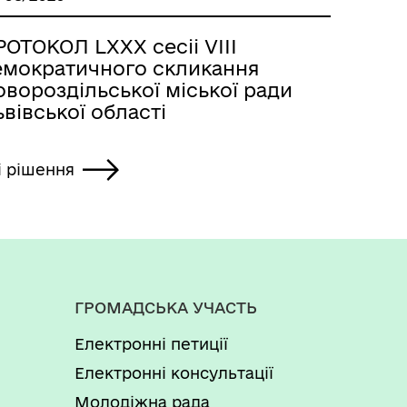
ОТОКОЛ LХХХ сесіі VІІІ
емократичного скликання
вороздільської міської ради
вівської області
і рішення
ГРОМАДСЬКА УЧАСТЬ
Електронні петиції
Електронні консультації
Молодіжна рада