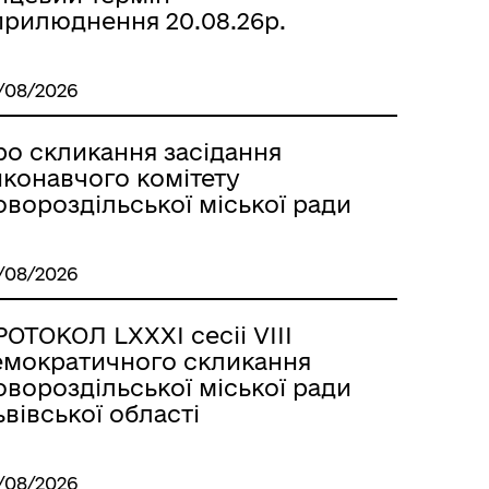
прилюднення 20.08.26р.
/08/2026
ро скликання засідання
иконавчого комітету
вороздільської міської ради
/08/2026
ОТОКОЛ LХХХІ сесіі VІІІ
емократичного скликання
вороздільської міської ради
вівської області
/08/2026