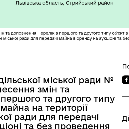
такти та розпорядок
"Воєнний ( Надзвичайний)
Львівська область, Стрийський район
боти
стан"
ін та доповнення Переліків першого та другого типу об’єктів
ї міської ради для передачі майна в оренду на аукціоні та б
П
’ЄКТИ КУЛЬТУРНОЇ
АДЩИНИ
дільської міської ради №
ВОРОЗДІЛЬСЬКОЇ
РИТОРІАЛЬНОЇ ГРОМАДИ
есення змін та
 першого та другого типу
 майна на території
кої ради для передачі
Д
ціоні та без проведення