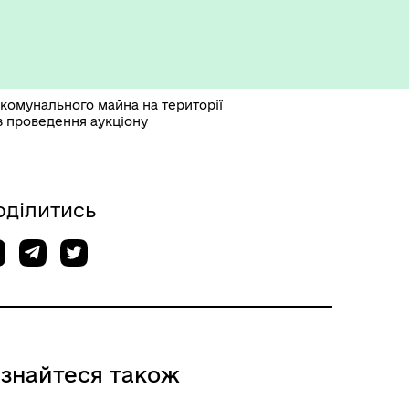
Укриття та пункти
незламності
 комунального майна на території
ез проведення аукціону
оділитись
ізнайтеся також