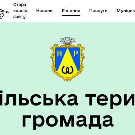
Стара
версія
Новини
Рішення
Послуги
Муніцип
сайту
елік наборів відкритих
Діяльність
их
ільська тери
громада