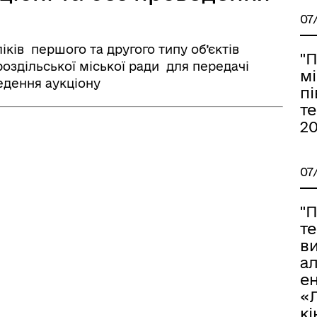
07
ків першого та другого типу об’єктів
"
оздільської міської ради для передачі
м
едення аукціону
пі
т
20
07
"
т
в
а
ен
«
кі