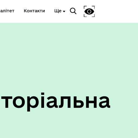
алітет
Контакти
Ще
Ветеранам та членам їх сімей
торіальна