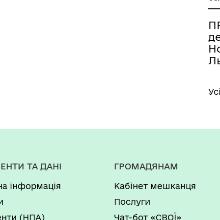
ПР
д
Но
Ль
Ус
ЕНТИ ТА ДАНІ
ГРОМАДЯНАМ
на інформація
Кабінет мешканця
и
Послуги
нти (НПА)
Чат-бот «СВОЇ»