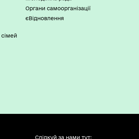
Органи самоорганізації
єВідновлення
 сімей
Слідкуй за нами тут: