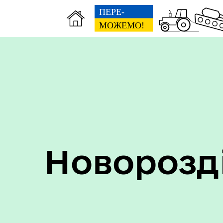
Пер
Онлайн трансляції засідань
дан
Новорозд