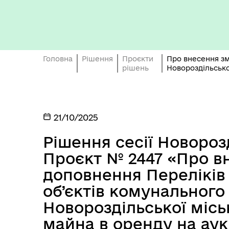
Кон
ЦНАП
ро
Головна
Рішення
Проєкти
Про внесення зм
рішень
Новороздільсько
21/10/2025
ОБ
СП
Оплата праці
Рішення сесії Новороз
НО
ТЕ
Проєкт № 2447 «Про вн
доповнення Переліків
об’єктів комунального
Новороздільської місь
майна в оренду на аук