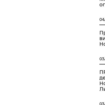
о
04
П
в
Но
03
ПР
д
Но
Ль
03