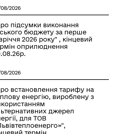
/08/2026
Про підсумки виконання
іського бюджету за перше
вріччя 2026 року" , кінцевий
ермін оприлюднення
.08.26р.
/08/2026
Про встановлення тарифу на
еплову енергію, вироблену з
икористанням
льтернативних джерел
ергії, для ТОВ
Львівтеплоенерго»",
нцевий термін