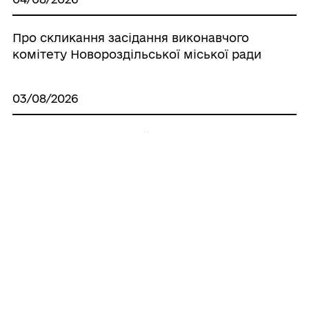
Про скликання засідання виконавчого
комітету Новороздільської міської ради
03/08/2026
ПРОТОКОЛ LХХХІ сесіі VІІІ
демократичного скликання
Новороздільської міської ради
Львівської області
03/08/2026
ПРОТОКОЛ LХХХ сесіі VІІІ
демократичного скликання
Новороздільської міської ради