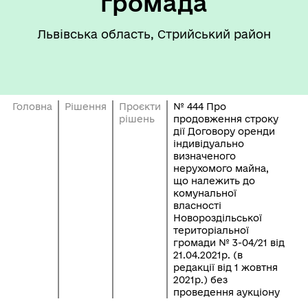
громада
Львівська область, Стрийський район
Головна
Рішення
Проєкти
№ 444 Про
рішень
продовження строку
дії Договору оренди
індивідуально
визначеного
нерухомого майна,
що належить до
комунальної
власності
Новороздільської
територіальної
громади № 3-04/21 від
21.04.2021р. (в
редакції від 1 жовтня
2021р.) без
проведення аукціону