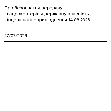
Про безоплатну передачу
квадрокоптерів у державну власність ,
кінцева дата оприлюднення 14.08.2026
27/07/2026
Протокол комісії з питань
землекористування
Усі рішення
ГРОМАДА
Контакти та звернення
ДОКУМЕНТИ ТА ДАНІ