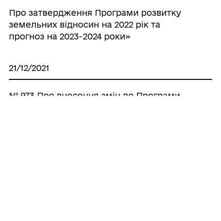
Про затвердження Програми розвитку
земельних відносин на 2022 рік та
прогноз на 2023-2024 роки»
21/12/2021
№ 973 Про внесення змін до Програми
благоустрою на 2021 рік та прогноз на
2022-2023 роки
Усі рішення
ГРОМАДА
Контакти та звернення