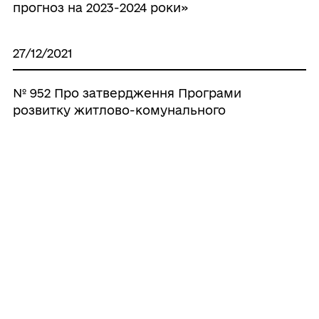
прогноз на 2023-2024 роки»
27/12/2021
№ 952 Про затвердження Програми
розвитку житлово-комунального
господарства на 2022 рік та прогноз
2023-2024 роки
Усі рішення
ГРОМАДА
Контакти та звернення
ДОКУМЕНТИ ТА ДАНІ
Новороздільський міський голова