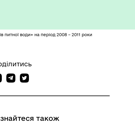
Укриття та пункти
незламності
 питної води» на період 2008 – 2011 роки
оділитись
ізнайтеся також