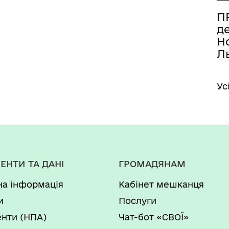
ПР
д
Но
Ль
Ус
ЕНТИ ТА ДАНІ
ГРОМАДЯНАМ
на інформація
Кабінет мешканця
и
Послуги
нти (НПА)
Чат-бот «СВОЇ»