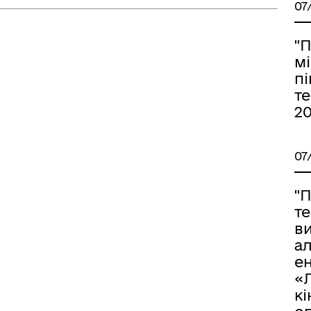
07
"
м
пі
т
20
07
"
т
в
а
ен
«
кі