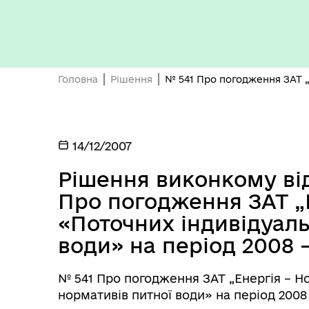
Кон
ЦНАП
ро
Головна
Рішення
№ 541 Про погодження ЗАТ „Е
14/12/2007
ОБ
СП
Рішення виконкому від
Оплата праці
НО
Про погодження ЗАТ „Е
ТЕ
«Поточних індивідуаль
води» на період 2008 –
№ 541 Про погодження ЗАТ „Енергія – Н
нормативів питної води» на період 2008 