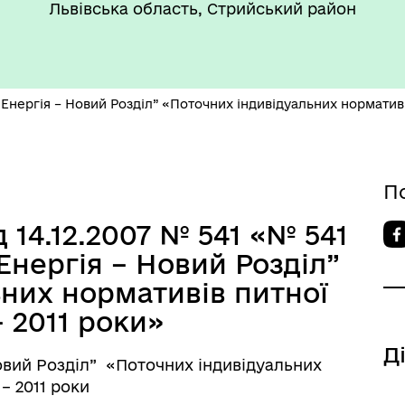
такти та розпорядок
"Воєнний ( Надзвичайний)
Львівська область, Стрийський район
боти
стан"
нергія – Новий Розділ” «Поточних індивідуальних нормативів
П
’ЄКТИ КУЛЬТУРНОЇ
АДЩИНИ
 14.12.2007 № 541 «№ 541
ВОРОЗДІЛЬСЬКОЇ
нергія – Новий Розділ”
РИТОРІАЛЬНОЇ ГРОМАДИ
них нормативів питної
 2011 роки»
Д
овий Розділ” «Поточних індивідуальних
– 2011 роки