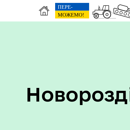
Пер
Онлайн трансляції засідань
дан
Новорозд