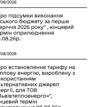
/08/2026
Про підсумки виконання
іського бюджету за перше
вріччя 2026 року" , кінцевий
ермін оприлюднення
.08.26р.
/08/2026
Про встановлення тарифу на
еплову енергію, вироблену з
икористанням
льтернативних джерел
ергії, для ТОВ
Львівтеплоенерго»",
нцевий термін