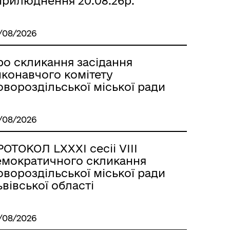
прилюднення 20.08.26р.
/08/2026
ро скликання засідання
иконавчого комітету
вороздільської міської ради
/08/2026
ОТОКОЛ LХХХІ сесіі VІІІ
емократичного скликання
вороздільської міської ради
вівської області
/08/2026