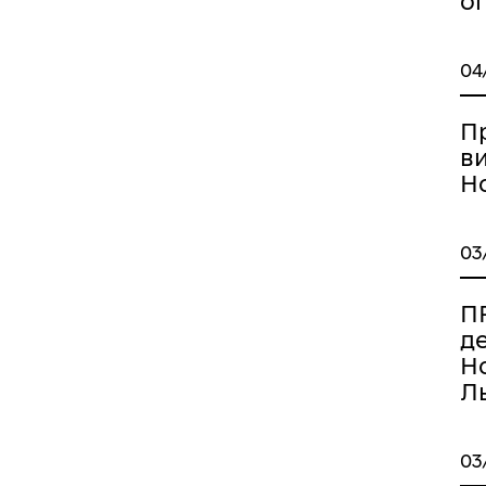
о
04
П
в
Но
03
ПР
д
Но
Ль
03