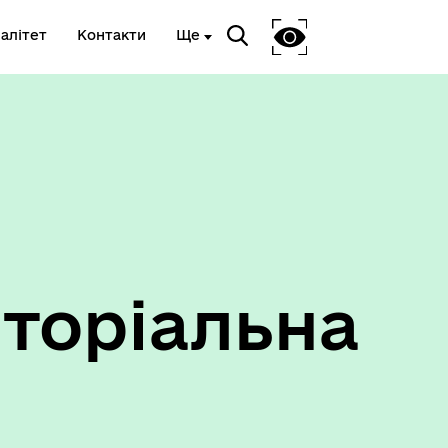
алітет
Контакти
Ще
Ветеранам та членам їх сімей
торіальна