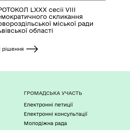
ОТОКОЛ LХХХ сесіі VІІІ
емократичного скликання
вороздільської міської ради
вівської області
і рішення
ГРОМАДСЬКА УЧАСТЬ
Електронні петиції
Електронні консультації
Молодіжна рада