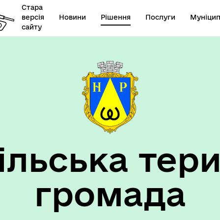
Стара
версія
Новини
Рішення
Послуги
Муніцип
сайту
елік наборів відкритих
Діяльність
их
ільська тери
громада