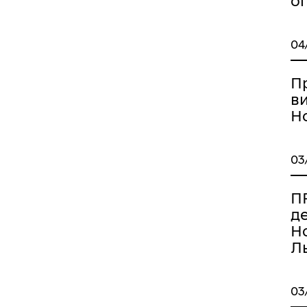
о
04
П
в
Но
03
ПР
д
Но
Ль
03