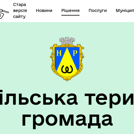
Стара
версія
Новини
Рішення
Послуги
Муніцип
сайту
елік наборів відкритих
Діяльність
их
ільська тери
громада