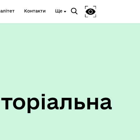
алітет
Контакти
Ще
Ветеранам та членам їх сімей
торіальна