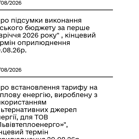
/08/2026
Про підсумки виконання
іського бюджету за перше
вріччя 2026 року" , кінцевий
ермін оприлюднення
.08.26р.
/08/2026
Про встановлення тарифу на
еплову енергію, вироблену з
икористанням
льтернативних джерел
ергії, для ТОВ
Львівтеплоенерго»",
нцевий термін