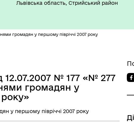
такти та розпорядок
"Воєнний ( Надзвичайний)
Львівська область, Стрийський район
боти
стан"
ннями громадян у першому півріччі 2007 року
П
’ЄКТИ КУЛЬТУРНОЇ
АДЩИНИ
 12.07.2007 № 177 «№ 277
ВОРОЗДІЛЬСЬКОЇ
ннями громадян у
РИТОРІАЛЬНОЇ ГРОМАДИ
 року»
дян у першому півріччі 2007 року
Д