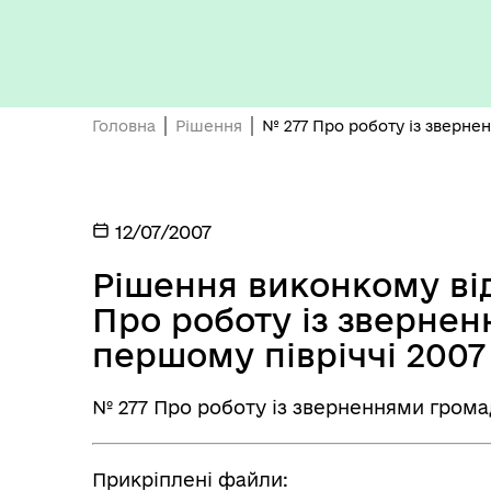
Кон
ЦНАП
ро
Головна
Рішення
№ 277 Про роботу із зверне
12/07/2007
ОБ
СП
Рішення виконкому від
Оплата праці
НО
Про роботу із зверне
ТЕ
першому півріччі 2007
№ 277 Про роботу із зверненнями грома
Прикріплені файли: