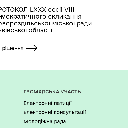
ОТОКОЛ LХХХ сесіі VІІІ
емократичного скликання
вороздільської міської ради
вівської області
і рішення
ГРОМАДСЬКА УЧАСТЬ
Електронні петиції
Електронні консультації
Молодіжна рада