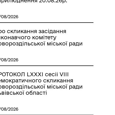
прилюднення 20.08.26р.
/08/2026
ро скликання засідання
иконавчого комітету
вороздільської міської ради
/08/2026
ОТОКОЛ LХХХІ сесіі VІІІ
емократичного скликання
вороздільської міської ради
вівської області
/08/2026