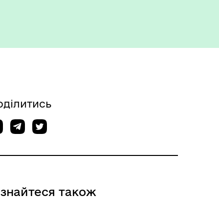
Укриття та пункти
незламності
оділитись
ізнайтеся також