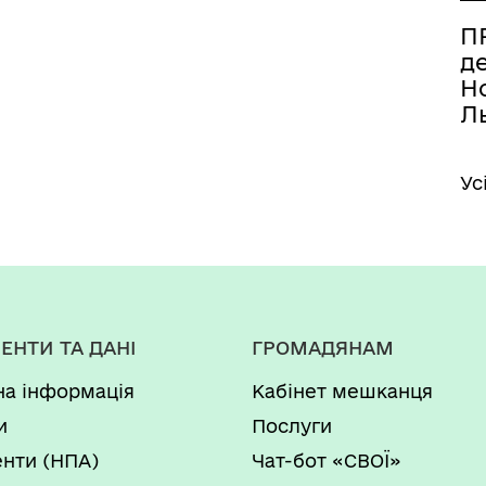
ПР
д
Но
Ль
Ус
ЕНТИ ТА ДАНІ
ГРОМАДЯНАМ
на інформація
Кабінет мешканця
и
Послуги
нти (НПА)
Чат-бот «СВОЇ»