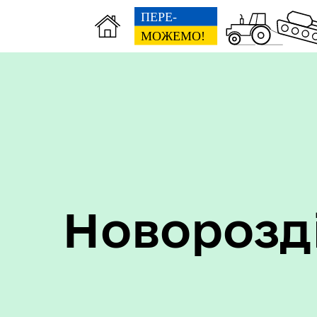
Пер
Онлайн трансляції засідань
дан
Новорозд