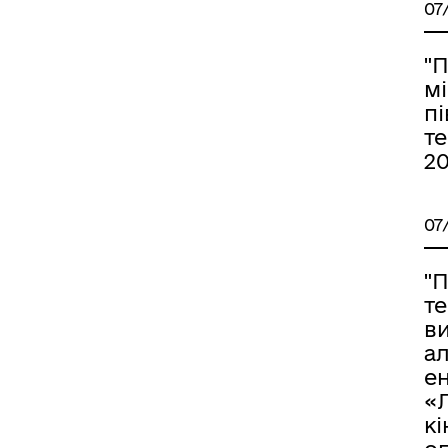
07
"
м
пі
т
20
07
"
т
в
а
ен
«
кі