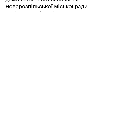
Новороздільської міської ради
Львівської області
03/08/2026
ПРОТОКОЛ LХХХ сесіі VІІІ
демократичного скликання
Новороздільської міської ради
Львівської області
Усі рішення
ГРОМАДА
Контакти та звернення