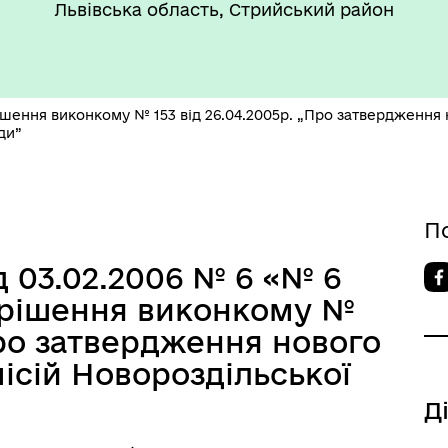
боти
стан"
Львівська область, Стрийський район
ішення виконкому № 153 від 26.04.2005р. „Про затвердження 
ди”
’ЄКТИ КУЛЬТУРНОЇ
АДЩИНИ
П
ВОРОЗДІЛЬСЬКОЇ
РИТОРІАЛЬНОЇ ГРОМАДИ
 03.02.2006 № 6 «№ 6
 рішення виконкому №
„Про затвердження нового
ісій Новороздільської
Д