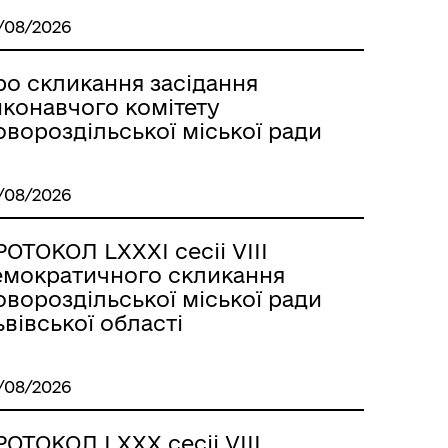
/08/2026
ро скликання засідання
иконавчого комітету
вороздільської міської ради
/08/2026
ОТОКОЛ LХХХІ сесіі VІІІ
емократичного скликання
вороздільської міської ради
вівської області
/08/2026
ОТОКОЛ LХХХ сесіі VІІІ