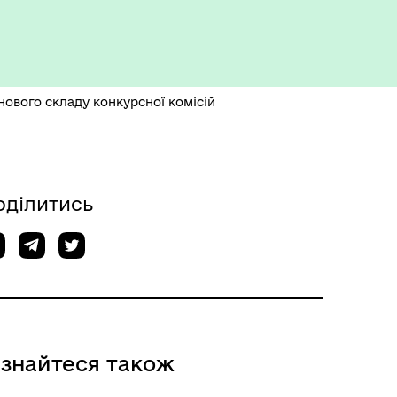
незламності
нового складу конкурсної комісій
оділитись
ізнайтеся також