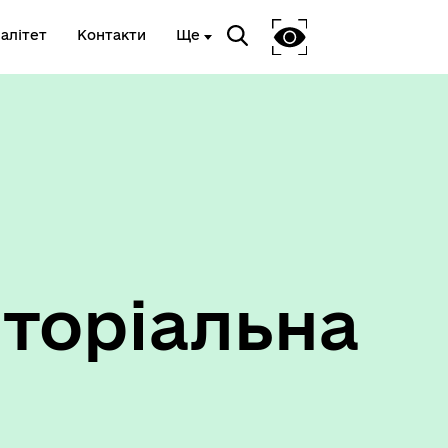
алітет
Контакти
Ще
Ветеранам та членам їх сімей
торіальна
Укриття та пункти