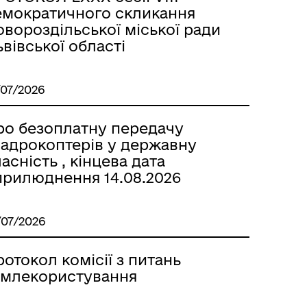
емократичного скликання
вороздільської міської ради
вівської області
/07/2026
ро безоплатну передачу
вадрокоптерів у державну
асність , кінцева дата
прилюднення 14.08.2026
/07/2026
отокол комісії з питань
емлекористування