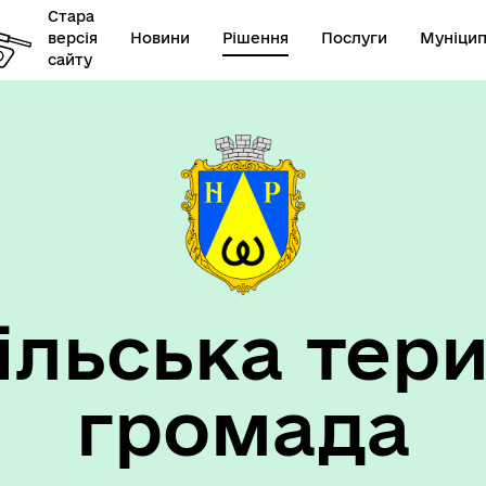
Стара
версія
Новини
Рішення
Послуги
Муніцип
сайту
елік наборів відкритих
Діяльність
их
ільська тери
громада
такти та розпорядок
"Воєнний ( Надзвичайний)