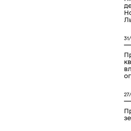
д
Но
Ль
31
П
к
вл
о
27
Пр
з