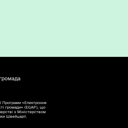
 громада
ї Програми «Електронне
сті громади» (EGAP), що
нерстві з Міністерством
мки Швейцарії.