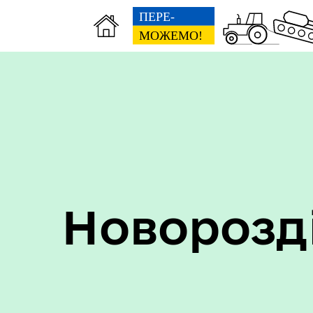
Пер
Онлайн трансляції засідань
дан
Новорозд
Кон
ЦНАП