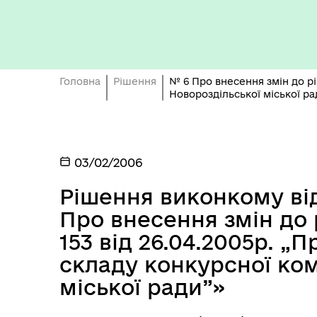
ро
Головна
Рішення
№ 6 Про внесення змін до р
Новороздільської міської ра
ОБ
СП
03/02/2006
Оплата праці
НО
ТЕ
Рішення виконкому від
Про внесення змін до
153 від 26.04.2005р. 
складу конкурсної ком
міської ради”»