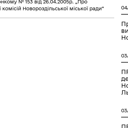
кому № 153 від 26.04.2005р. „Про
04
комісій Новороздільської міської ради”
П
в
Но
03
ПР
д
Но
Ль
03
ПР