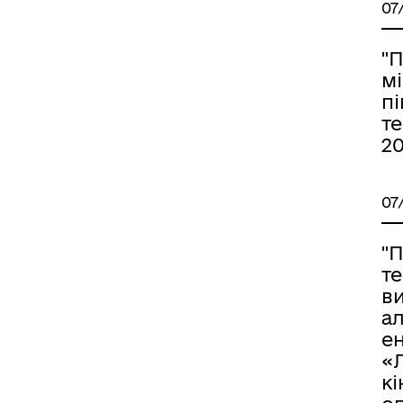
07
"
м
пі
т
20
07
"
т
в
а
ен
«
кі