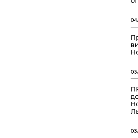
о
04
П
в
Но
03
ПР
д
Но
Ль
03