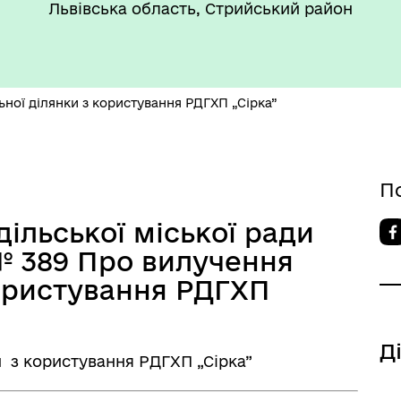
такти та розпорядок
"Воєнний ( Надзвичайний)
Львівська область, Стрийський район
боти
стан"
ної ділянки з користування РДГХП „Сірка”
П
’ЄКТИ КУЛЬТУРНОЇ
АДЩИНИ
дільської міської ради
ВОРОЗДІЛЬСЬКОЇ
«№ 389 Про вилучення
РИТОРІАЛЬНОЇ ГРОМАДИ
користування РДГХП
Д
 з користування РДГХП „Сірка”