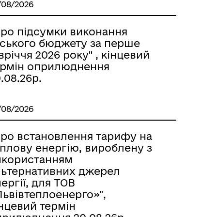
/08/2026
Про підсумки виконання
іського бюджету за перше
вріччя 2026 року" , кінцевий
ермін оприлюднення
.08.26р.
/08/2026
Про встановлення тарифу на
еплову енергію, вироблену з
икористанням
льтернативних джерел
ергії, для ТОВ
Львівтеплоенерго»",
нцевий термін