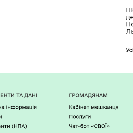
ПР
д
Но
Ль
Ус
ЕНТИ ТА ДАНІ
ГРОМАДЯНАМ
на інформація
Кабінет мешканця
и
Послуги
нти (НПА)
Чат-бот «СВОЇ»