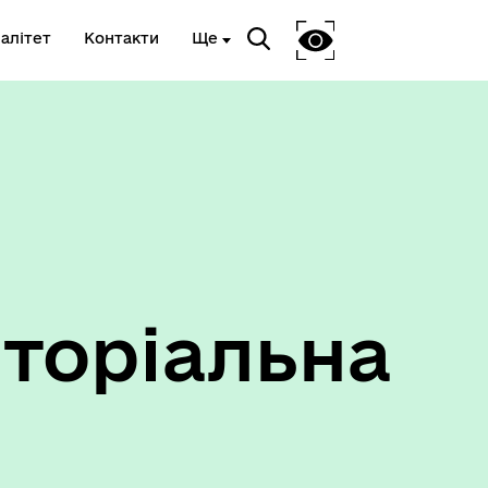
алітет
Контакти
Ще
Ветеранам та членам їх сімей
торіальна