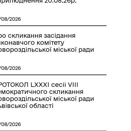
прилюднення 20.08.26р.
/08/2026
ро скликання засідання
иконавчого комітету
вороздільської міської ради
/08/2026
ОТОКОЛ LХХХІ сесіі VІІІ
емократичного скликання
вороздільської міської ради
вівської області
/08/2026