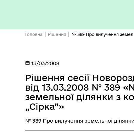
Кон
ЦНАП
ро
Головна
Рішення
№ 389 Про вилучення земель
13/03/2008
ОБ
СП
Рішення сесії Новороз
Оплата праці
НО
від 13.03.2008 № 389 
ТЕ
земельної ділянки з 
„Сірка”»
№ 389 Про вилучення земельної ділянки