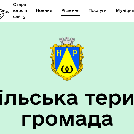
Стара
версія
Новини
Рішення
Послуги
Муніцип
сайту
елік наборів відкритих
Діяльність
их
ільська тери
громада