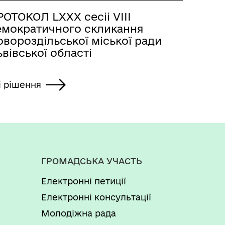
ОТОКОЛ LХХХ сесіі VІІІ
емократичного скликання
вороздільської міської ради
вівської області
і рішення
ГРОМАДСЬКА УЧАСТЬ
Електронні петиції
Електронні консультації
Молодіжна рада