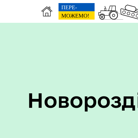
Пер
Онлайн трансляції засідань
дан
Новорозд