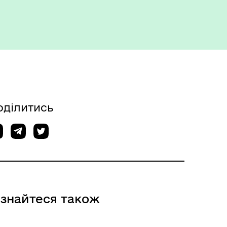
Укриття та пункти
незламності
оділитись
ізнайтеся також