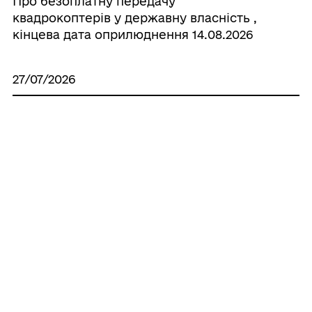
Про безоплатну передачу
квадрокоптерів у державну власність ,
кінцева дата оприлюднення 14.08.2026
27/07/2026
Протокол комісії з питань
землекористування
Усі рішення
ГРОМАДА
Контакти та звернення
ДОКУМЕНТИ ТА ДАНІ
Новороздільський міський голова
Публічна інформація