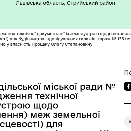
Львівська область, Стрийський район
такти та розпорядок
"Воєнний ( Надзвичайний)
боти
стан"
дження технічної документації із землеустрою щодо встанов
ості) для будівництва індивідуальних гаражів, гараж № 135 по
но у власність Процаку Олегу Степановичу
’ЄКТИ КУЛЬТУРНОЇ
П
АДЩИНИ
ВОРОЗДІЛЬСЬКОЇ
дільської міської ради №
РИТОРІАЛЬНОЇ ГРОМАДИ
дження технічної
еустрою щодо
лення) меж земельної
ісцевості) для