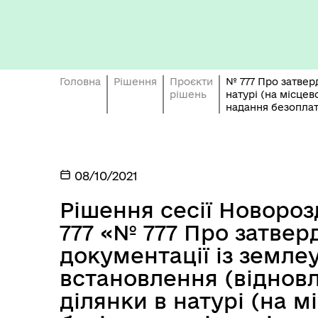
Кон
ЦНАП
ро
Головна
Рішення
Проєкти
№ 777 Про затвер
рішень
натурі (на місцев
надання безоплат
ОБ
08/10/2021
СП
Оплата праці
НО
Рішення сесії Новороз
ТЕ
777 «№ 777 Про затвер
документації із земл
встановлення (віднов
ділянки в натурі (на м