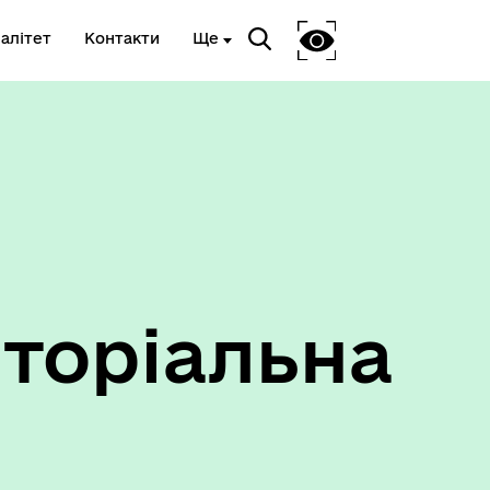
алітет
Контакти
Ще
Ветеранам та членам їх сімей
торіальна