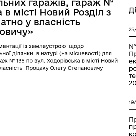
льних гаражів, гараж №
Д
а в місті Новий Розділ з
атно у власність
овичу»
25
№
ументації із землеустрою щодо
П
ої ділянки в натурі (на місцевості) для
е
аж № 135 по вул. Ходорівська в місті Новий
р
власність Процаку Олегу Степановичу
т
20
19
П
пр
ко