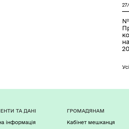
27
№
П
к
на
2
Ус
ЕНТИ ТА ДАНІ
ГРОМАДЯНАМ
на інформація
Кабінет мешканця