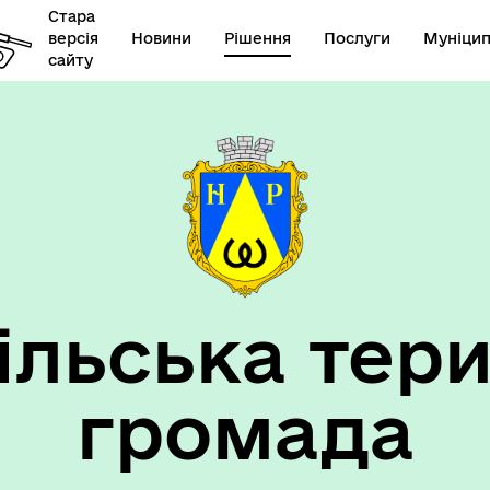
Стара
версія
Новини
Рішення
Послуги
Муніцип
сайту
елік наборів відкритих
Діяльність
их
ільська тери
громада