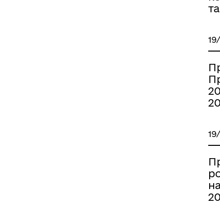
та
19
П
П
20
2
19
П
р
на
2