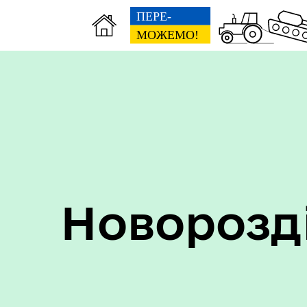
Пер
Онлайн трансляції засідань
дан
Новорозд