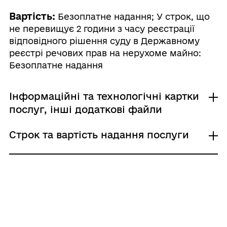
Вартість:
Безоплатне надання; У строк, що
не перевищує 2 години з часу реєстрації
відповідного рішення суду в Державному
реєстрі речових прав на нерухоме майно:
Безоплатне надання
Інформаційні та технологічні картки
послуг, інші додаткові файли
Строк та вартість надання послуги
00043
Звичайне надання
Як отримати і що для цього потрібно
Адміністративний збір: Безоплатне надання /
0 UAH /
Строк надання: 5 днів (календарні)
Де отримати
Строк та вартість надання послуги
У строк, що не перевищує 2 години з
Державні реєстратори прав на нерухоме