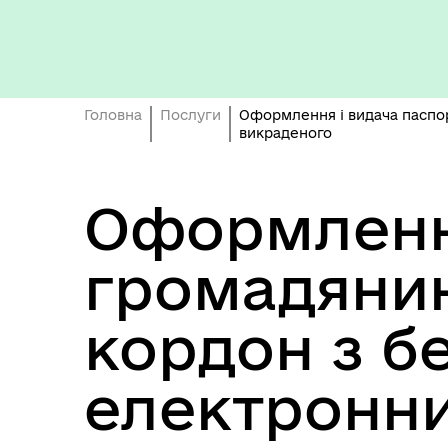
Кон
ЦНАП
ро
Головна
Послуги
Оформлення і видача паспор
викраденого
Оформлення
громадянин
ОБ
СП
Оплата праці
НО
кордон з б
ТЕ
електронни