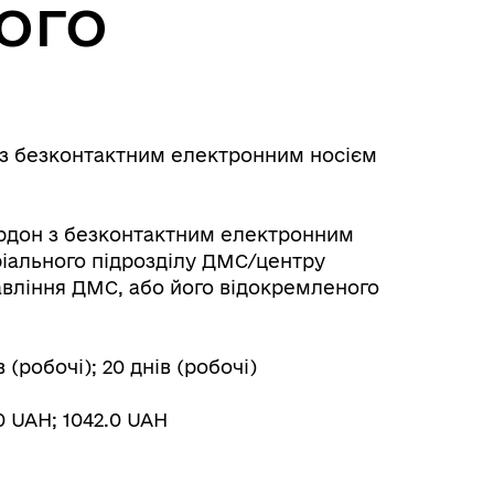
ого
 з безконтактним електронним носієм
кордон з безконтактним електронним
ріального підрозділу ДМС/центру
вління ДМС, або його відокремленого
 (робочі); 20 днів (робочі)
0 UAH; 1042.0 UAH