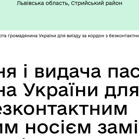
Львівська область, Стрийський район
такти та розпорядок
"Воєнний ( Надзвичайний)
боти
стан"
та громадянина України для виїзду за кордон з безконтактн
 і видача па
а України для 
’ЄКТИ КУЛЬТУРНОЇ
АДЩИНИ
ВОРОЗДІЛЬСЬКОЇ
езконтактним
РИТОРІАЛЬНОЇ ГРОМАДИ
м носієм замі