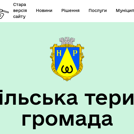
Стара
версія
Новини
Рішення
Послуги
Муніцип
сайту
елік наборів відкритих
Діяльність
их
ільська тери
громада