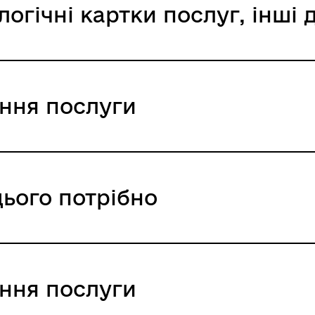
логічні картки послуг, інші
ання послуги
сті підстав)
цього потрібно
 UAH /
 UAH /
ання послуги
ійної служби України
 UAH /