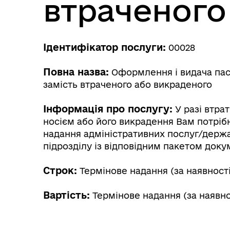
втраченого
Ідентифікатор послуги:
00028
Повна назва:
Оформлення і видача пас
замість втраченого або викраденого
Інформація про послугу:
У разі втра
носієм або його викрадення Вам потріб
надання адміністративних послуг/держ
підрозділу із відповідним пакетом доку
Строк:
Термінове надання (за наявності п
Вартість:
Термінове надання (за наявнос