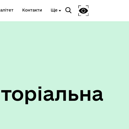
алітет
Контакти
Ще
Ветеранам та членам їх сімей
торіальна