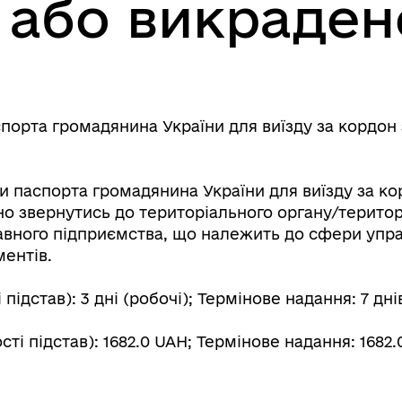
 або викраден
порта громадянина України для виїзду за кордон
ти паспорта громадянина України для виїзду за 
но звернутись до територіального органу/терито
авного підприємства, що належить до сфери упра
ментів.
ідстав): 3 дні (робочі); Термінове надання: 7 днів
ті підстав): 1682.0 UAH; Термінове надання: 1682.