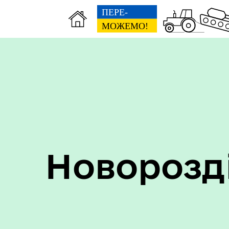
Пер
Онлайн трансляції засідань
дан
Новорозд