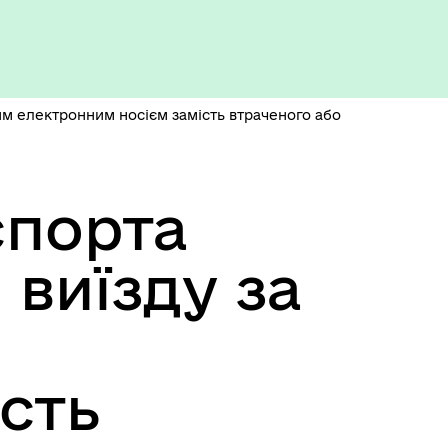
Укриття та пункти
незламності
им електронним носієм замість втраченого або
спорта
виїзду за
сть