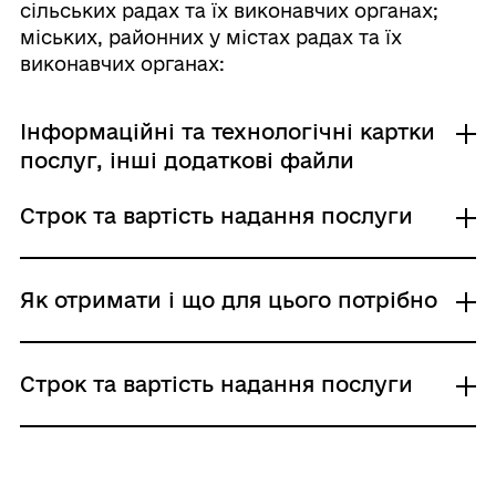
сільських радах та їх виконавчих органах;
міських, районних у містах радах та їх
виконавчих органах:
Інформаційні та технологічні картки
послуг, інші додаткові файли
Строк та вартість надання послуги
00046
Технічна помилка допущена з вини
Як отримати і що для цього потрібно
державного реєстратора
Адміністративний збір: Безоплатне надання /
0 UAH /
Де отримати
Строк та вартість надання послуги
Строк надання: 1 день (календарні)
Районні, районні у містах Києві та
Звичайне надання у державних
Севастополі державні адміністрації
нотаріальних конторах та приватних
Виконавчі органи сільських, селищних,
Технічна помилка допущена з вини
Куди звернутися, якщо відмовлено у
міських рад
нотаріусів