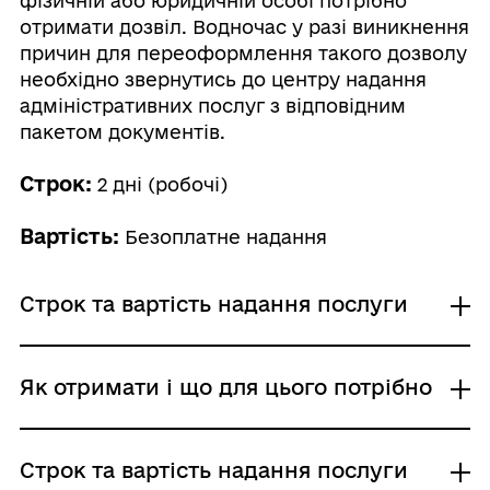
фізичній або юридичній особі потрібно
отримати дозвіл. Водночас у разі виникнення
причин для переоформлення такого дозволу
необхідно звернутись до центру надання
адміністративних послуг з відповідним
пакетом документів.
Строк:
2 дні (робочі)
Вартість:
Безоплатне надання
Строк та вартість надання послуги
Звичайне надання
Як отримати і що для цього потрібно
Адміністративний збір: Безоплатне надання /
0 UAH /
Строк надання: 2 дні (робочі)
Де отримати
Строк та вартість надання послуги