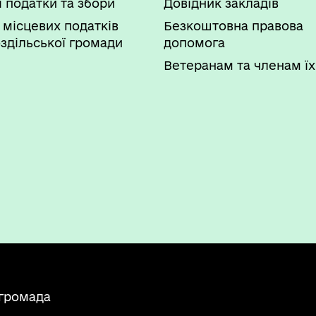
і податки та збори
Довідник закладів
зволу, що переоформлений
у документів дозвільного характеру
 місцевих податків
Безкоштовна правова
здільської громади
допомога
Ветеранам та членам їх
 громада