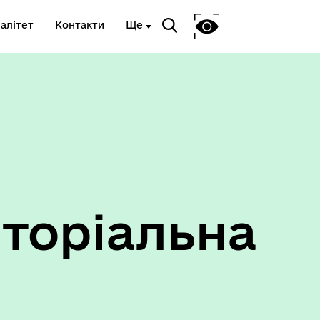
алітет
Контакти
Ще
Ветеранам та членам їх сімей
торіальна