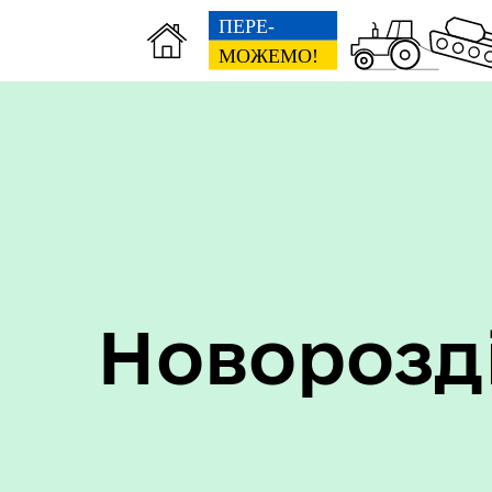
Пер
Онлайн трансляції засідань
дан
Новорозд