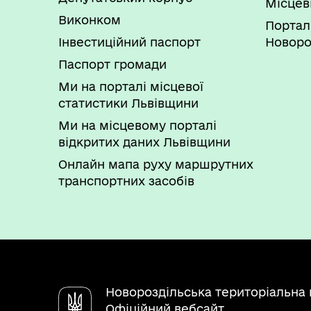
Місцев
Рішення про визнання недійсним до
Виконком
Внесення відповідних змін до реєстр
Портал
Інвестиційний паспорт
Новоро
Паспорт громади
Ми на порталі місцевої
статистики Львівщини
Ми на місцевому порталі
відкритих даних Львівщини
Онлайн мапа руху маршрутних
транспортних засобів
Новороздільська територіальна
Офіційний вебсайт