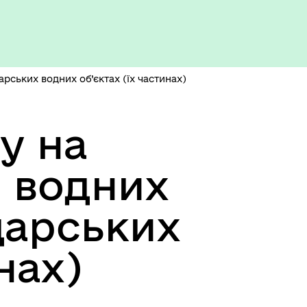
Укриття та пункти
незламності
ських водних об’єктах (їх частинах)
у на
 водних
дарських
нах)