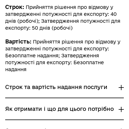
Строк:
Прийняття рішення про відмову у
затвердженні потужності для експорту: 40
днів (робочі); Затвердження потужності для
експорту: 50 днів (робочі)
Вартість:
Прийняття рішення про відмову у
затвердженні потужності для експорту:
Безоплатне надання; Затвердження
потужності для експорту: Безоплатне
надання
Строк та вартість надання послуги
Прийняття рішення про відмову у
Як отримати і що для цього потрібно
затвердженні потужності для експорту
Адміністративний збір: Безоплатне надання /