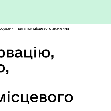
Укриття та пункти
незламності
осування пам’яток місцевого значення
рвацію,
ю,
місцевого