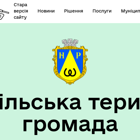
Стара
версія
Новини
Рішення
Послуги
Муніцип
сайту
елік наборів відкритих
Діяльність
их
ільська тери
громада