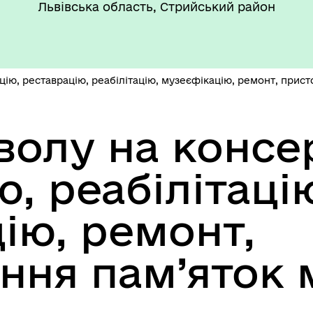
Львівська область, Стрийський район
такти та розпорядок
"Воєнний ( Надзвичайний)
боти
стан"
ію, реставрацію, реабілітацію, музеєфікацію, ремонт, прист
волу на консе
’ЄКТИ КУЛЬТУРНОЇ
, реабілітаці
АДЩИНИ
ВОРОЗДІЛЬСЬКОЇ
РИТОРІАЛЬНОЇ ГРОМАДИ
ію, ремонт,
ння пам’яток 