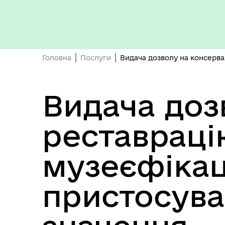
Кон
ЦНАП
ро
Головна
Послуги
Видача дозволу на консервац
Видача доз
ОБ
реставрацію
СП
Оплата праці
НО
ТЕ
музеєфікац
пристосува