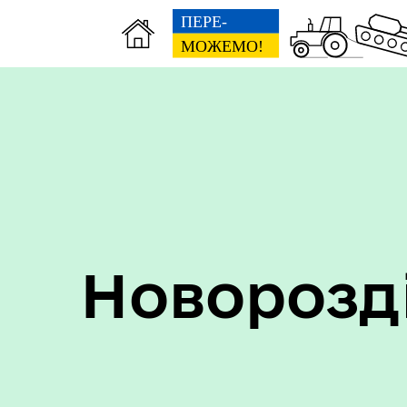
Пер
Онлайн трансляції засідань
дан
Новорозд