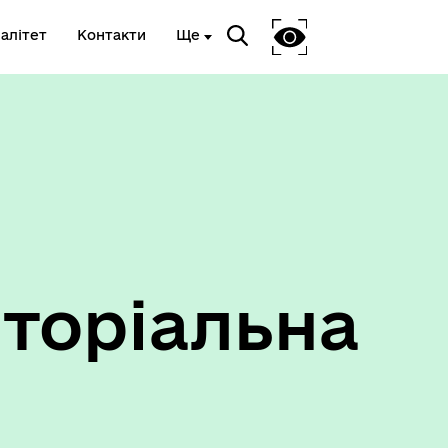
алітет
Контакти
Ще
Ветеранам та членам їх сімей
торіальна