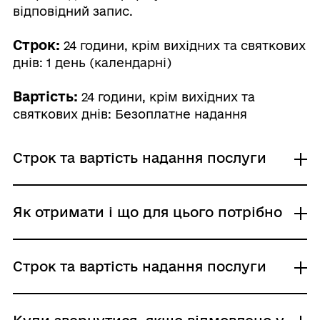
відповідний запис.
Строк:
24 години, крім вихідних та святкових
днів: 1 день (календарні)
Вартість:
24 години, крім вихідних та
святкових днів: Безоплатне надання
Строк та вартість надання послуги
24 години, крім вихідних та святкових
Як отримати і що для цього потрібно
днів
Адміністративний збір: Безоплатне надання /
0 UAH /
Де отримати
Строк та вартість надання послуги
Строк надання: 1 день (календарні)
Обласні, Київська та Севастопольська міська
державна адміністрація